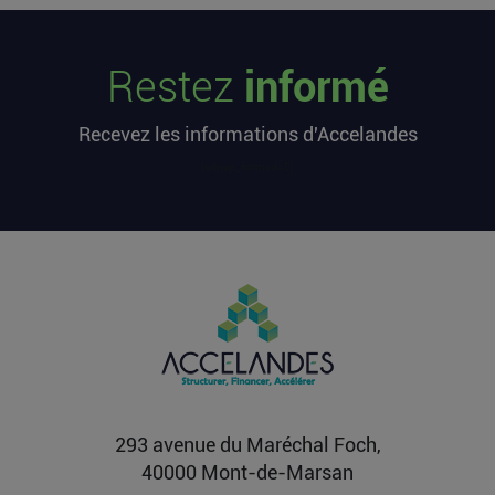
Les startups françaises ont levé 113
millions d’euros cette semaine
Restez
informé
L’article Les startups françaises ont levé 113
millions d’euros cette semaine est apparu en
Recevez les informations d'Accelandes
premier sur...
Lire la suite
[sibwp_form id=1]
Après une pause de 3 mois, la
Française Fidji Simo quitte son poste
chez OpenAI pour se soigner
L’article Après une pause de 3 mois, la Française
Fidji Simo quitte son poste chez OpenAI pour se
soigner...
Lire la suite
293 avenue du Maréchal Foch,
40000 Mont-de-Marsan