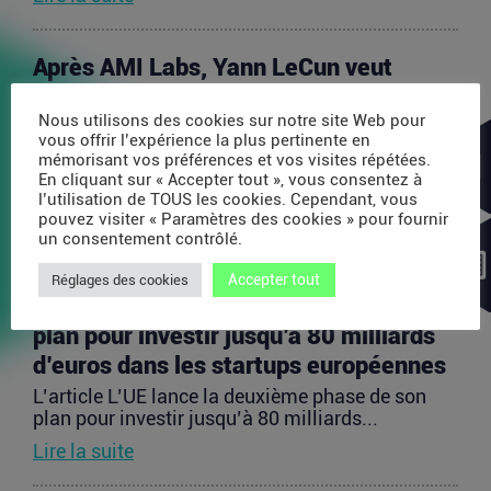
Après AMI Labs, Yann LeCun veut
lancer un fonds de 200 millions d’euros
Nous utilisons des cookies sur notre site Web pour
dédié à l’IA
vous offrir l’expérience la plus pertinente en
L’article Après AMI Labs, Yann LeCun veut lancer
mémorisant vos préférences et vos visites répétées.
un fonds de 200 millions d’euros dédié à l’IA
En cliquant sur « Accepter tout », vous consentez à
est...
l’utilisation de TOUS les cookies. Cependant, vous
pouvez visiter « Paramètres des cookies » pour fournir
Lire la suite
un consentement contrôlé.
Accepter tout
Réglages des cookies
L’UE lance la deuxième phase de son
plan pour investir jusqu’à 80 milliards
d’euros dans les startups européennes
L’article L’UE lance la deuxième phase de son
plan pour investir jusqu’à 80 milliards...
Lire la suite