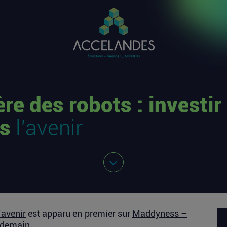
ère des robots : investir
ns
l’avenir
’avenir
est apparu en premier sur
Maddyness –
 demain
.