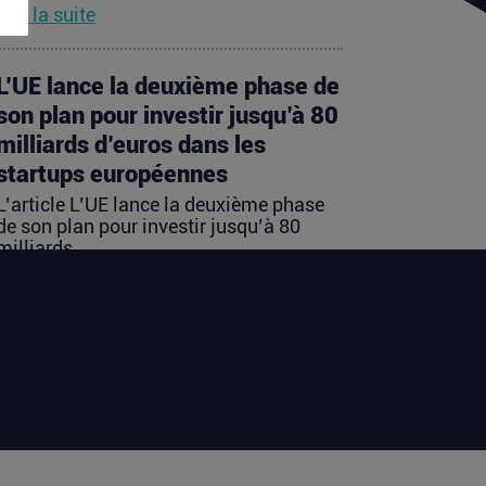
Lire la suite
L’UE lance la deuxième phase de
son plan pour investir jusqu’à 80
milliards d’euros dans les
startups européennes
L’article L’UE lance la deuxième phase
de son plan pour investir jusqu’à 80
milliards...
Lire la suite
Les startups françaises ont levé
113 millions d’euros cette
semaine
L’article Les startups françaises ont levé
113 millions d’euros cette semaine est
apparu en premier sur...