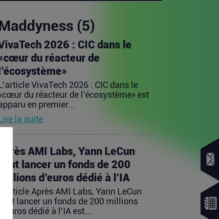
Maddyness (5)
VivaTech 2026 : CIC dans le
«cœur du réacteur de
l’écosystème»
L’article VivaTech 2026 : CIC dans le
«cœur du réacteur de l’écosystème» est
apparu en premier...
Lire la suite
Après AMI Labs, Yann LeCun
veut lancer un fonds de 200
millions d’euros dédié à l’IA
L’article Après AMI Labs, Yann LeCun
veut lancer un fonds de 200 millions
d’euros dédié à l’IA est...