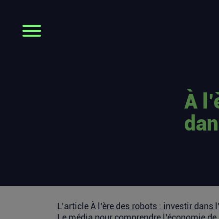
À l’
da
L’article
À l’ère des robots : investir dans l
Le média pour comprendre l’économie de