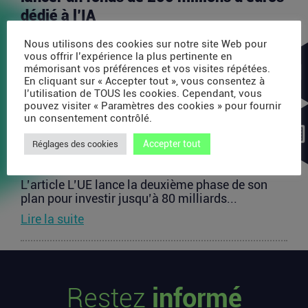
dédié à l’IA
L’article Après AMI Labs, Yann LeCun veut lancer
Nous utilisons des cookies sur notre site Web pour
un fonds de 200 millions d’euros dédié à l’IA
vous offrir l’expérience la plus pertinente en
est...
mémorisant vos préférences et vos visites répétées.
En cliquant sur « Accepter tout », vous consentez à
Lire la suite
l’utilisation de TOUS les cookies. Cependant, vous
pouvez visiter « Paramètres des cookies » pour fournir
un consentement contrôlé.
L’UE lance la deuxième phase de son
Accepter tout
plan pour investir jusqu’à 80 milliards
Réglages des cookies
d’euros dans les startups européennes
L’article L’UE lance la deuxième phase de son
plan pour investir jusqu’à 80 milliards...
Lire la suite
Les startups françaises ont levé 113
millions d’euros cette semaine
Restez
informé
L’article Les startups françaises ont levé 113