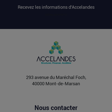
millions d’euros cette semaine est apparu en
Recevez les informations d'Accelandes
premier sur...
Lire la suite
[sibwp_form id=1]
Après une pause de 3 mois, la
Française Fidji Simo quitte son poste
chez OpenAI pour se soigner
L’article Après une pause de 3 mois, la Française
Fidji Simo quitte son poste chez OpenAI pour se
soigner...
Lire la suite
293 avenue du Maréchal Foch,
40000 Mont-de-Marsan
Nous contacter