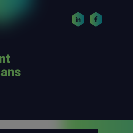
nt
sans