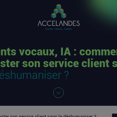
nts vocaux, IA : comme
ster son service client 
éshumaniser ?
ster son service client sans le déshumaniser ?