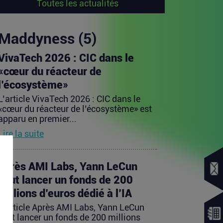
Toutes les actualités
Maddyness (5)
VivaTech 2026 : CIC dans le
«cœur du réacteur de
l’écosystème»
L’article VivaTech 2026 : CIC dans le
«cœur du réacteur de l’écosystème» est
apparu en premier...
Lire la suite
Après AMI Labs, Yann LeCun
veut lancer un fonds de 200
millions d’euros dédié à l’IA
L’article Après AMI Labs, Yann LeCun
veut lancer un fonds de 200 millions