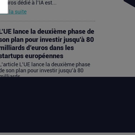
d’euros dédié à l’IA est...
Lire la suite
L’UE lance la deuxième phase de
son plan pour investir jusqu’à 80
milliards d’euros dans les
startups européennes
L’article L’UE lance la deuxième phase
de son plan pour investir jusqu’à 80
milliards...
Lire la suite
Les startups françaises ont levé
113 millions d’euros cette
semaine
L’article Les startups françaises ont levé