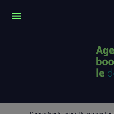
Age
boo
le
d
L’article
Agents vocaux, IA : comment boo