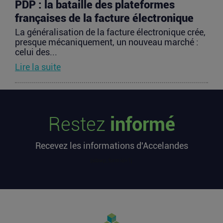
PDP : la bataille des plateformes
françaises de la facture électronique
La généralisation de la facture électronique crée,
presque mécaniquement, un nouveau marché :
celui des...
Lire la suite
TravelTech : comment HandleVisa
digitalise l’accompagnement des
Restez
informé
voyageurs
Les formalités de voyage demeurent l’une des
Recevez les informations d'Accelandes
zones les moins fluides de l’expérience
touristique....
[sibwp_form id=1]
Lire la suite
Vente d’AIRTABLE : qui perd réellement
de l’argent dans une sortie à 2,25