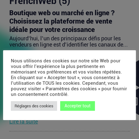
FrenchWeb (5)
Boutique web ou marché en ligne ?
Choisissez la plateforme de vente
idéale pour votre croissance
Aujourd’hui, l’un des principaux défis pour les
vendeurs en ligne est d’identifier les canaux de...
Lire la suite
Nous utilisons des cookies sur notre site Web pour
vous offrir l’expérience la plus pertinente en
mémorisant vos préférences et vos visites répétées.
Avec 35 millions de dollars, SAPIOM
En cliquant sur « Accepter tout », vous consentez à
veut devenir le contrôleur de gestion
l’utilisation de TOUS les cookies. Cependant, vous
pouvez visiter « Paramètres des cookies » pour fournir
des agents IA
un consentement contrôlé.
Les agents IA peuvent enchaîner des dizaines
d’appels de modèles, utiliser des outils externes,
Accepter tout
Réglages des cookies
acheter...
Lire la suite