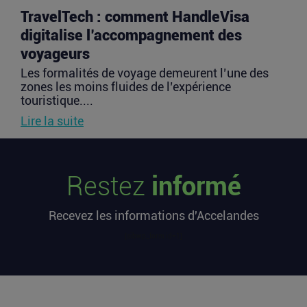
TravelTech : comment HandleVisa
digitalise l’accompagnement des
voyageurs
Les formalités de voyage demeurent l’une des
zones les moins fluides de l’expérience
touristique....
Lire la suite
Vente d’AIRTABLE : qui perd réellement
Restez
informé
de l’argent dans une sortie à 2,25
milliards de dollars ?
Recevez les informations d'Accelandes
Après avoir levé près de 1,4 milliard de dollars et
atteint une valorisation de 11,7 milliards fin
[sibwp_form id=1]
2021...
Lire la suite