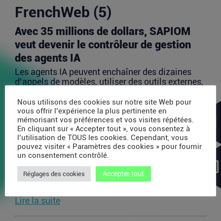
FrenchWeb (5)
Avec 35 millions de dollars, SAPIOM
veut devenir le contrôleur de gestion
des agents IA
Les agents IA peuvent enchaîner des dizaines
d’appels de modèles, utiliser des outils externes,
acheter...
Nous utilisons des cookies sur notre site Web pour
Lire la suite
vous offrir l’expérience la plus pertinente en
mémorisant vos préférences et vos visites répétées.
En cliquant sur « Accepter tout », vous consentez à
PDP : la bataille des plateformes
l’utilisation de TOUS les cookies. Cependant, vous
pouvez visiter « Paramètres des cookies » pour fournir
françaises de la facture électronique
un consentement contrôlé.
La généralisation de la facture électronique crée,
Accepter tout
Réglages des cookies
presque mécaniquement, un nouveau marché :
celui des...
Lire la suite