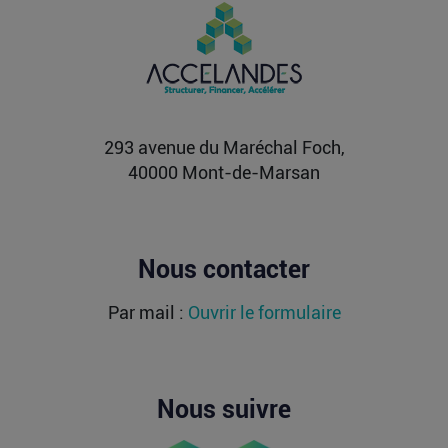
PIIEC IA : votre entreprise a-t-elle le
profil et comment candidater ?
La France sélectionne jusqu’au 9 septembre
2026 les futurs participants français du Projet
important...
Lire la suite
293 avenue du Maréchal Foch,
40000 Mont-de-Marsan
Nous contacter
Par mail :
Ouvrir le formulaire
Nous suivre