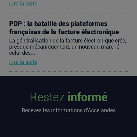
Lire la suite
PDP : la bataille des plateformes
françaises de la facture électronique
La généralisation de la facture électronique crée,
presque mécaniquement, un nouveau marché :
celui des...
Lire la suite
TravelTech : comment HandleVisa
digitalise l’accompagnement des
Restez
informé
voyageurs
Les formalités de voyage demeurent l’une des
Recevez les informations d'Accelandes
zones les moins fluides de l’expérience
touristique....
[sibwp_form id=1]
Lire la suite