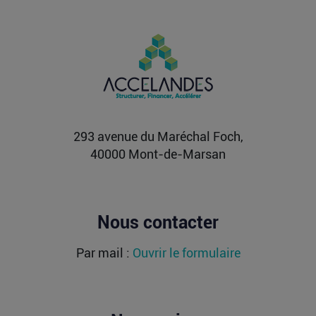
Vente d’AIRTABLE : qui perd réellement
de l’argent dans une sortie à 2,25
milliards de dollars ?
Après avoir levé près de 1,4 milliard de dollars et
atteint une valorisation de 11,7 milliards fin
2021...
Lire la suite
293 avenue du Maréchal Foch,
40000 Mont-de-Marsan
Nous contacter
Par mail :
Ouvrir le formulaire