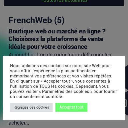
FrenchWeb (5)
Boutique web ou marché en ligne ?
Choisissez la plateforme de vente
idéale pour votre croissance
Aujourd’hui, l’un des principaux défis pour les
vendeurs en ligne est d’identifier les canaux de...
Nous utilisons des cookies sur notre site Web pour
Lire la suite
vous offrir l’expérience la plus pertinente en
mémorisant vos préférences et vos visites répétées.
En cliquant sur « Accepter tout », vous consentez à
l’utilisation de TOUS les cookies. Cependant, vous
Avec 35 millions de dollars, SAPIOM
pouvez visiter « Paramètres des cookies » pour fournir
veut devenir le contrôleur de gestion
un consentement contrôlé.
des agents IA
Accepter tout
Réglages des cookies
Les agents IA peuvent enchaîner des dizaines
d’appels de modèles, utiliser des outils externes,
acheter...