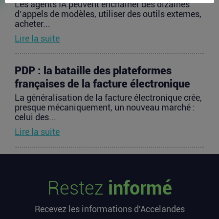
Les agents IA peuvent enchaîner des dizaines
d’appels de modèles, utiliser des outils externes,
acheter...
Lire la suite
PDP : la bataille des plateformes
françaises de la facture électronique
La généralisation de la facture électronique crée,
presque mécaniquement, un nouveau marché :
celui des...
Lire la suite
TravelTech : comment HandleVisa
digitalise l’accompagnement des
Restez
informé
voyageurs
Les formalités de voyage demeurent l’une des
Recevez les informations d'Accelandes
zones les moins fluides de l’expérience