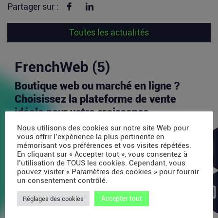
Partager sur Facebook
Partager sur linkedin
Partager sur :
Toutes les actualités
FrenchWeb (5)
Boutique web ou marché en ligne ?
Choisissez la plateforme de vente
idéale pour votre croissance
Aujourd’hui, l’un des principaux défis pour les
Nous utilisons des cookies sur notre site Web pour
vendeurs en ligne est d’identifier les canaux de...
vous offrir l’expérience la plus pertinente en
mémorisant vos préférences et vos visites répétées.
Lire la suite
En cliquant sur « Accepter tout », vous consentez à
l’utilisation de TOUS les cookies. Cependant, vous
pouvez visiter « Paramètres des cookies » pour fournir
Avec 35 millions de dollars, SAPIOM
un consentement contrôlé.
veut devenir le contrôleur de gestion
Accepter tout
Réglages des cookies
des agents IA