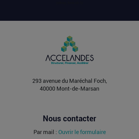
touristique....
[sibwp_form id=1]
Lire la suite
Vente d’AIRTABLE : qui perd réellement
de l’argent dans une sortie à 2,25
milliards de dollars ?
Après avoir levé près de 1,4 milliard de dollars et
atteint une valorisation de 11,7 milliards fin
2021...
Lire la suite
293 avenue du Maréchal Foch,
40000 Mont-de-Marsan
Nous contacter
Par mail :
Ouvrir le formulaire