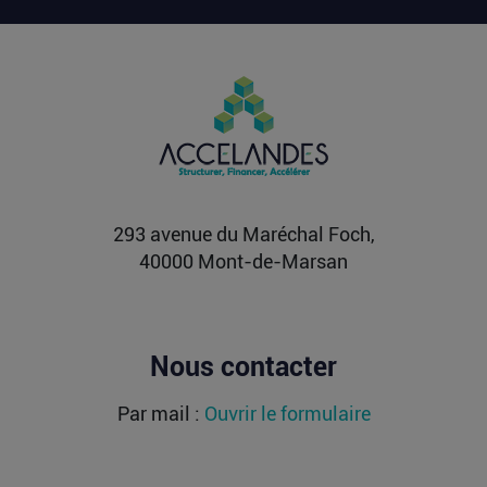
Vente d’AIRTABLE : qui perd réellement
de l’argent dans une sortie à 2,25
milliards de dollars ?
Après avoir levé près de 1,4 milliard de dollars et
atteint une valorisation de 11,7 milliards fin
2021...
Lire la suite
293 avenue du Maréchal Foch,
40000 Mont-de-Marsan
Nous contacter
Par mail :
Ouvrir le formulaire