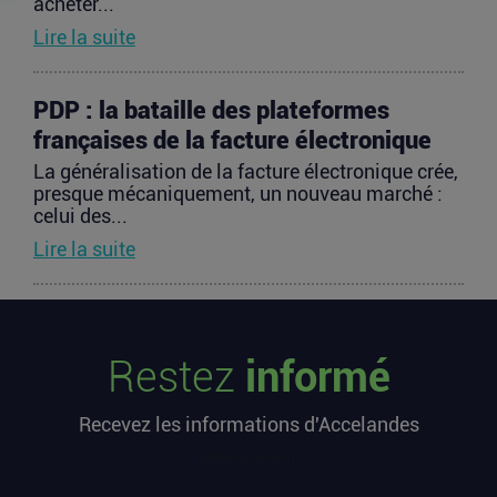
acheter...
Lire la suite
PDP : la bataille des plateformes
françaises de la facture électronique
La généralisation de la facture électronique crée,
presque mécaniquement, un nouveau marché :
celui des...
Lire la suite
TravelTech : comment HandleVisa
digitalise l’accompagnement des
Restez
informé
voyageurs
Les formalités de voyage demeurent l’une des
Recevez les informations d'Accelandes
zones les moins fluides de l’expérience
touristique....
[sibwp_form id=1]
Lire la suite