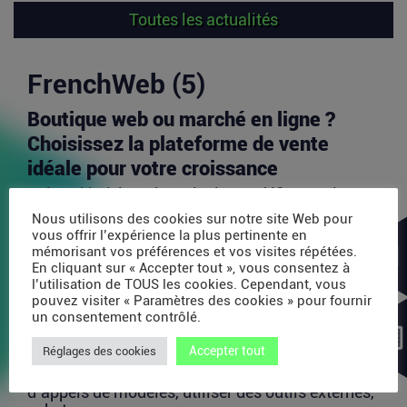
Toutes les actualités
FrenchWeb (5)
Boutique web ou marché en ligne ?
Choisissez la plateforme de vente
idéale pour votre croissance
Aujourd’hui, l’un des principaux défis pour les
vendeurs en ligne est d’identifier les canaux de...
Nous utilisons des cookies sur notre site Web pour
vous offrir l’expérience la plus pertinente en
Lire la suite
mémorisant vos préférences et vos visites répétées.
En cliquant sur « Accepter tout », vous consentez à
l’utilisation de TOUS les cookies. Cependant, vous
Avec 35 millions de dollars, SAPIOM
pouvez visiter « Paramètres des cookies » pour fournir
un consentement contrôlé.
veut devenir le contrôleur de gestion
des agents IA
Accepter tout
Réglages des cookies
Les agents IA peuvent enchaîner des dizaines
d’appels de modèles, utiliser des outils externes,