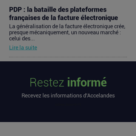
PDP : la bataille des plateformes
françaises de la facture électronique
La généralisation de la facture électronique crée,
presque mécaniquement, un nouveau marché :
celui des...
Lire la suite
TravelTech : comment HandleVisa
digitalise l’accompagnement des
Restez
informé
voyageurs
Les formalités de voyage demeurent l’une des
Recevez les informations d'Accelandes
zones les moins fluides de l’expérience
touristique....
[sibwp_form id=1]
Lire la suite
Vente d’AIRTABLE : qui perd réellement