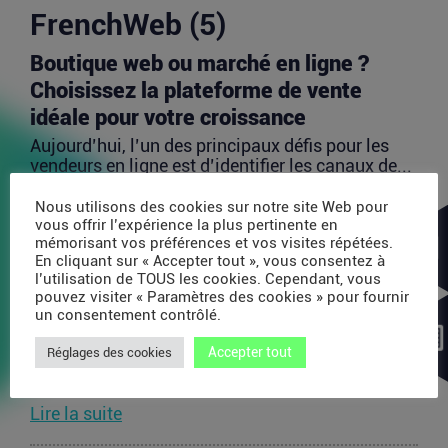
FrenchWeb (5)
Boutique web ou marché en ligne ?
Choisissez la plateforme de vente
idéale pour votre croissance
Aujourd’hui, l’un des principaux défis pour les
vendeurs en ligne est d’identifier les canaux de...
Lire la suite
Nous utilisons des cookies sur notre site Web pour
vous offrir l’expérience la plus pertinente en
mémorisant vos préférences et vos visites répétées.
Avec 35 millions de dollars, SAPIOM
En cliquant sur « Accepter tout », vous consentez à
l’utilisation de TOUS les cookies. Cependant, vous
veut devenir le contrôleur de gestion
pouvez visiter « Paramètres des cookies » pour fournir
des agents IA
un consentement contrôlé.
Les agents IA peuvent enchaîner des dizaines
Accepter tout
Réglages des cookies
d’appels de modèles, utiliser des outils externes,
acheter...
Lire la suite