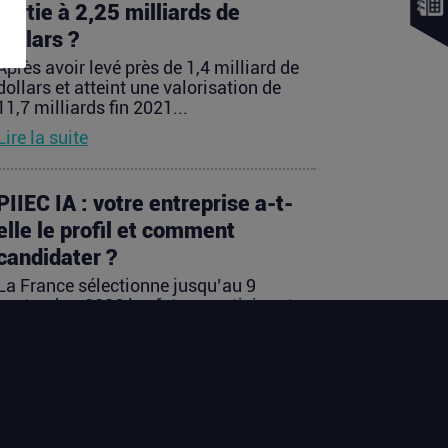
sortie à 2,25 milliards de
dollars ?
Après avoir levé près de 1,4 milliard de
dollars et atteint une valorisation de
11,7 milliards fin 2021...
Lire la suite
PIIEC IA : votre entreprise a-t-
elle le profil et comment
candidater ?
La France sélectionne jusqu’au 9
septembre 2026 les futurs participants
français du Projet important...
Lire la suite
OLIX, FRACTILE, ETCHED : les