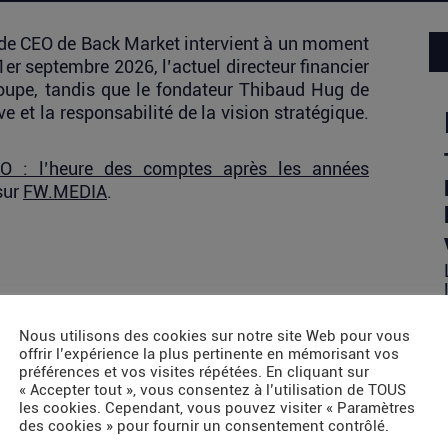
 de CEO de Back Market intervient à un moment
1er septembre 2026, l’actuel directeur financier
roupe, tandis que le fondateur Thibaud Hug de
 et la responsabilité de la vision stratégique.
: l’heure des comptes après les années
sur
FW.MEDIA
.
Nous utilisons des cookies sur notre site Web pour vous
offrir l’expérience la plus pertinente en mémorisant vos
préférences et vos visites répétées. En cliquant sur
« Accepter tout », vous consentez à l’utilisation de TOUS
les cookies. Cependant, vous pouvez visiter « Paramètres
des cookies » pour fournir un consentement contrôlé.