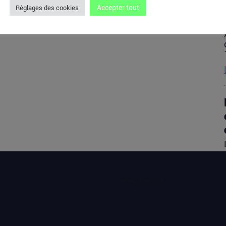
Accepter tout
Réglages des cookies
[sibwp_form id=1]