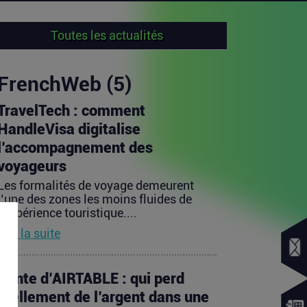
Toutes les actualités
FrenchWeb (5)
TravelTech : comment
HandleVisa digitalise
l’accompagnement des
voyageurs
Les formalités de voyage demeurent
l’une des zones les moins fluides de
l’expérience touristique....
Lire la suite
Vente d’AIRTABLE : qui perd
réellement de l’argent dans une