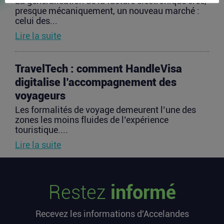
La généralisation de la facture électronique crée,
presque mécaniquement, un nouveau marché :
celui des...
Lire la suite
TravelTech : comment HandleVisa
digitalise l’accompagnement des
voyageurs
Les formalités de voyage demeurent l’une des
zones les moins fluides de l’expérience
touristique....
Lire la suite
Vente d’AIRTABLE : qui perd réellement
Restez
informé
de l’argent dans une sortie à 2,25
milliards de dollars ?
Recevez les informations d'Accelandes
Après avoir levé près de 1,4 milliard de dollars et