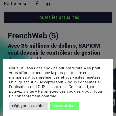
Partager sur Facebook
Partager sur linkedin
Partager sur :
Toutes les actualités
FrenchWeb (5)
Avec 35 millions de dollars, SAPIOM
veut devenir le contrôleur de gestion
des agents IA
Les agents IA peuvent enchaîner des dizaines
Nous utilisons des cookies sur notre site Web pour
d’appels de modèles, utiliser des outils externes,
vous offrir l’expérience la plus pertinente en
acheter...
mémorisant vos préférences et vos visites répétées.
En cliquant sur « Accepter tout », vous consentez à
Lire la suite
l’utilisation de TOUS les cookies. Cependant, vous
pouvez visiter « Paramètres des cookies » pour fournir
un consentement contrôlé.
PDP : la bataille des plateformes
Accepter tout
Réglages des cookies
françaises de la facture électronique