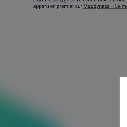
apparu en premier sur
Maddyness – Le mé