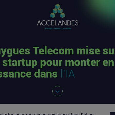
ygues Telecom mise su
 startup pour monter en
ssance dans
l’IA
tartup pour monter en puissance dans l’IA
est