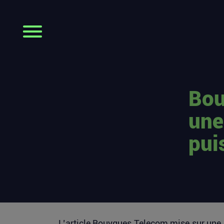
Bou
une
pui
L’article
Bouygues Telecom mise sur une s