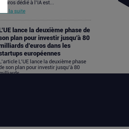
d’euros dédié à l’IA est...
Lire la suite
L’UE lance la deuxième phase de
son plan pour investir jusqu’à 80
milliards d’euros dans les
startups européennes
L’article L’UE lance la deuxième phase
de son plan pour investir jusqu’à 80
milliards...
Lire la suite
Les startups françaises ont levé
113 millions d’euros cette
semaine
L’article Les startups françaises ont levé