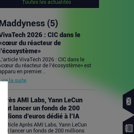
Toutes les actualités
Maddyness (5)
VivaTech 2026 : CIC dans le
«cœur du réacteur de
l’écosystème»
L’article VivaTech 2026 : CIC dans le
«cœur du réacteur de l’écosystème» est
apparu en premier...
Lire la suite
Après AMI Labs, Yann LeCun
veut lancer un fonds de 200
millions d’euros dédié à l’IA
L’article Après AMI Labs, Yann LeCun
veut lancer un fonds de 200 millions