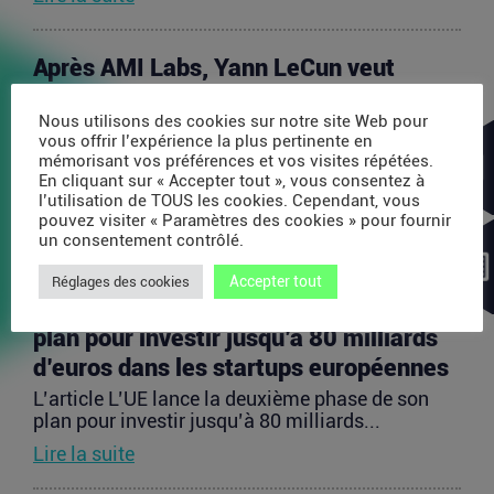
Après AMI Labs, Yann LeCun veut
lancer un fonds de 200 millions d’euros
Nous utilisons des cookies sur notre site Web pour
dédié à l’IA
vous offrir l’expérience la plus pertinente en
L’article Après AMI Labs, Yann LeCun veut lancer
mémorisant vos préférences et vos visites répétées.
un fonds de 200 millions d’euros dédié à l’IA
En cliquant sur « Accepter tout », vous consentez à
est...
l’utilisation de TOUS les cookies. Cependant, vous
pouvez visiter « Paramètres des cookies » pour fournir
Lire la suite
un consentement contrôlé.
Accepter tout
Réglages des cookies
L’UE lance la deuxième phase de son
plan pour investir jusqu’à 80 milliards
d’euros dans les startups européennes
L’article L’UE lance la deuxième phase de son
plan pour investir jusqu’à 80 milliards...
Lire la suite