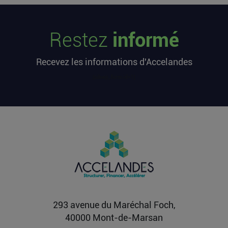
Les startups françaises ont levé 113
millions d’euros cette semaine
Restez
informé
L’article Les startups françaises ont levé 113
millions d’euros cette semaine est apparu en
Recevez les informations d'Accelandes
premier sur...
Lire la suite
[sibwp_form id=1]
Après une pause de 3 mois, la
Française Fidji Simo quitte son poste
chez OpenAI pour se soigner
L’article Après une pause de 3 mois, la Française
Fidji Simo quitte son poste chez OpenAI pour se
soigner...
Lire la suite
293 avenue du Maréchal Foch,
40000 Mont-de-Marsan