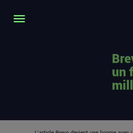
Bre
un 
mil
L’article
Brevo devient une licorne avec 