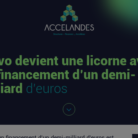
vo devient une licorne 
financement d’un demi-
liard
d’euros
un financement d’un demi-milliard d’euros
est