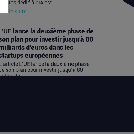
d’euros dédié à l’IA est...
Lire la suite
L’UE lance la deuxième phase de
son plan pour investir jusqu’à 80
milliards d’euros dans les
startups européennes
L’article L’UE lance la deuxième phase
de son plan pour investir jusqu’à 80
milliards...
Lire la suite
Les startups françaises ont levé
113 millions d’euros cette
semaine
L’article Les startups françaises ont levé