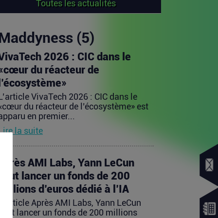
Toutes les actualités
Maddyness (5)
VivaTech 2026 : CIC dans le
«cœur du réacteur de
l’écosystème»
L’article VivaTech 2026 : CIC dans le
«cœur du réacteur de l’écosystème» est
apparu en premier...
Lire la suite
Après AMI Labs, Yann LeCun
veut lancer un fonds de 200
millions d’euros dédié à l’IA
L’article Après AMI Labs, Yann LeCun
veut lancer un fonds de 200 millions