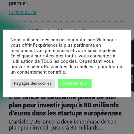
premier...
Lire la suite
Après AMI Labs, Yann LeCun veut
lancer un fonds de 200 millions d’euros
Nous utilisons des cookies sur notre site Web pour
vous offrir l’expérience la plus pertinente en
dédié à l’IA
mémorisant vos préférences et vos visites répétées.
En cliquant sur « Accepter tout », vous consentez à
L’article Après AMI Labs, Yann LeCun veut lancer
l’utilisation de TOUS les cookies. Cependant, vous
un fonds de 200 millions d’euros dédié à l’IA
pouvez visiter « Paramètres des cookies » pour fournir
est...
un consentement contrôlé.
Lire la suite
Accepter tout
Réglages des cookies
L’UE lance la deuxième phase de son
plan pour investir jusqu’à 80 milliards
d’euros dans les startups européennes
L’article L’UE lance la deuxième phase de son
plan pour investir jusqu’à 80 milliards...