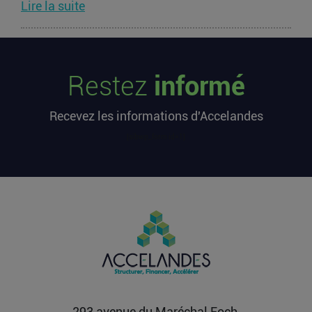
Lire la suite
Les startups françaises ont levé 113
millions d’euros cette semaine
Restez
informé
L’article Les startups françaises ont levé 113
millions d’euros cette semaine est apparu en
Recevez les informations d'Accelandes
premier sur...
Lire la suite
[sibwp_form id=1]
Après une pause de 3 mois, la
Française Fidji Simo quitte son poste
chez OpenAI pour se soigner
L’article Après une pause de 3 mois, la Française
Fidji Simo quitte son poste chez OpenAI pour se
soigner...
Lire la suite
293 avenue du Maréchal Foch,