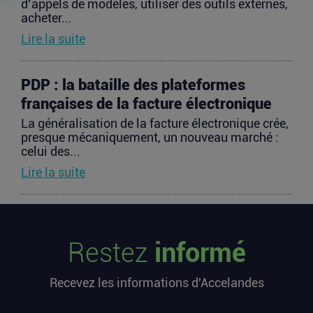
d’appels de modèles, utiliser des outils externes,
acheter...
Lire la suite
PDP : la bataille des plateformes
françaises de la facture électronique
La généralisation de la facture électronique crée,
presque mécaniquement, un nouveau marché :
celui des...
Lire la suite
TravelTech : comment HandleVisa
digitalise l’accompagnement des
Restez
informé
voyageurs
Les formalités de voyage demeurent l’une des
Recevez les informations d'Accelandes
zones les moins fluides de l’expérience
touristique....
[sibwp_form id=1]