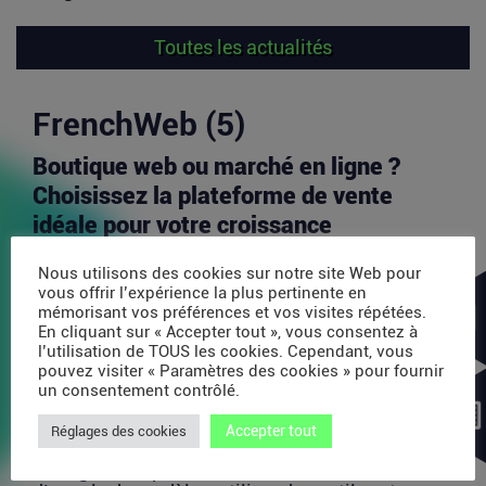
Toutes les actualités
FrenchWeb (5)
Boutique web ou marché en ligne ?
Choisissez la plateforme de vente
idéale pour votre croissance
Aujourd’hui, l’un des principaux défis pour les
Nous utilisons des cookies sur notre site Web pour
vendeurs en ligne est d’identifier les canaux de...
vous offrir l’expérience la plus pertinente en
Lire la suite
mémorisant vos préférences et vos visites répétées.
En cliquant sur « Accepter tout », vous consentez à
l’utilisation de TOUS les cookies. Cependant, vous
pouvez visiter « Paramètres des cookies » pour fournir
Avec 35 millions de dollars, SAPIOM
un consentement contrôlé.
veut devenir le contrôleur de gestion
Accepter tout
Réglages des cookies
des agents IA
Les agents IA peuvent enchaîner des dizaines