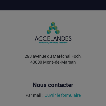
Lire la suite
Vente d’AIRTABLE : qui perd réellement
de l’argent dans une sortie à 2,25
milliards de dollars ?
Après avoir levé près de 1,4 milliard de dollars et
atteint une valorisation de 11,7 milliards fin
2021...
Lire la suite
293 avenue du Maréchal Foch,
40000 Mont-de-Marsan
Nous contacter
Par mail :
Ouvrir le formulaire