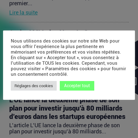
premier...
Lire la suite
Après AMI Labs, Yann LeCun veut
lancer un fonds de 200 millions d’euros
Nous utilisons des cookies sur notre site Web pour
vous offrir l’expérience la plus pertinente en
dédié à l’IA
mémorisant vos préférences et vos visites répétées.
En cliquant sur « Accepter tout », vous consentez à
L’article Après AMI Labs, Yann LeCun veut lancer
l’utilisation de TOUS les cookies. Cependant, vous
un fonds de 200 millions d’euros dédié à l’IA
pouvez visiter « Paramètres des cookies » pour fournir
est...
un consentement contrôlé.
Lire la suite
Accepter tout
Réglages des cookies
L’UE lance la deuxième phase de son
plan pour investir jusqu’à 80 milliards
d’euros dans les startups européennes
L’article L’UE lance la deuxième phase de son
plan pour investir jusqu’à 80 milliards...