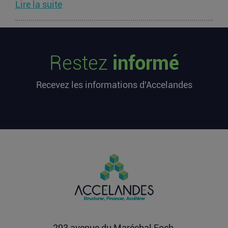
Lire la suite
Les startups françaises ont levé 113
millions d’euros cette semaine
Restez
informé
L’article Les startups françaises ont levé 113
millions d’euros cette semaine est apparu en
Recevez les informations d'Accelandes
premier sur...
Lire la suite
[sibwp_form id=1]
Après une pause de 3 mois, la
Française Fidji Simo quitte son poste
chez OpenAI pour se soigner
L’article Après une pause de 3 mois, la Française
Fidji Simo quitte son poste chez OpenAI pour se
soigner...
Lire la suite
293 avenue du Maréchal Foch,