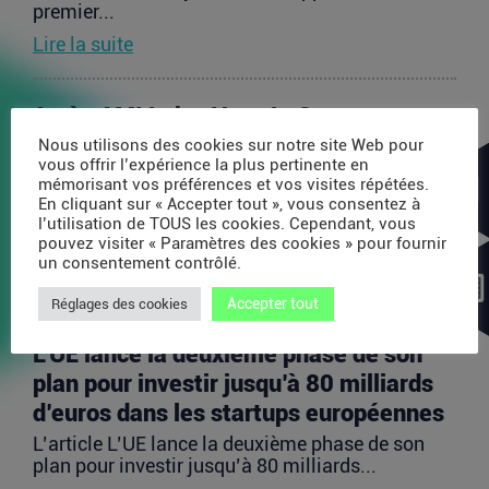
premier...
Lire la suite
Après AMI Labs, Yann LeCun veut
lancer un fonds de 200 millions d’euros
Nous utilisons des cookies sur notre site Web pour
vous offrir l’expérience la plus pertinente en
dédié à l’IA
mémorisant vos préférences et vos visites répétées.
En cliquant sur « Accepter tout », vous consentez à
L’article Après AMI Labs, Yann LeCun veut lancer
l’utilisation de TOUS les cookies. Cependant, vous
un fonds de 200 millions d’euros dédié à l’IA
pouvez visiter « Paramètres des cookies » pour fournir
est...
un consentement contrôlé.
Lire la suite
Accepter tout
Réglages des cookies
L’UE lance la deuxième phase de son
plan pour investir jusqu’à 80 milliards
d’euros dans les startups européennes
L’article L’UE lance la deuxième phase de son
plan pour investir jusqu’à 80 milliards...