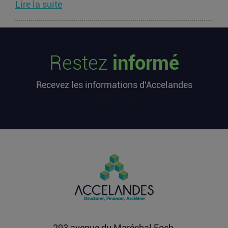
Lire la suite
Les startups françaises ont levé 113
millions d’euros cette semaine
Restez
informé
L’article Les startups françaises ont levé 113
millions d’euros cette semaine est apparu en
Recevez les informations d'Accelandes
premier sur...
Lire la suite
[sibwp_form id=1]
Après une pause de 3 mois, la
Française Fidji Simo quitte son poste
chez OpenAI pour se soigner
L’article Après une pause de 3 mois, la Française
Fidji Simo quitte son poste chez OpenAI pour se
soigner...
Lire la suite
293 avenue du Maréchal Foch,