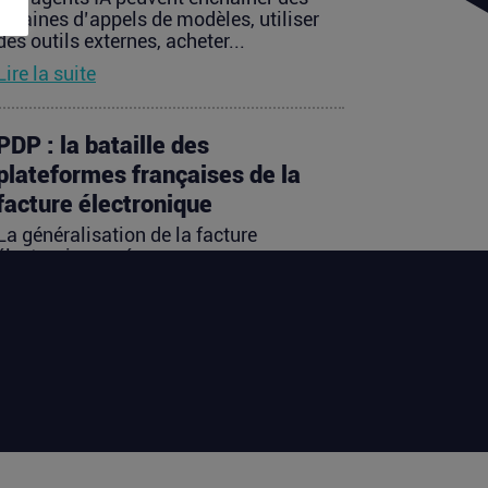
dizaines d’appels de modèles, utiliser
des outils externes, acheter...
Lire la suite
PDP : la bataille des
plateformes françaises de la
facture électronique
La généralisation de la facture
électronique crée, presque
mécaniquement, un nouveau marché :
celui des...
Lire la suite
TravelTech : comment
HandleVisa digitalise
l’accompagnement des