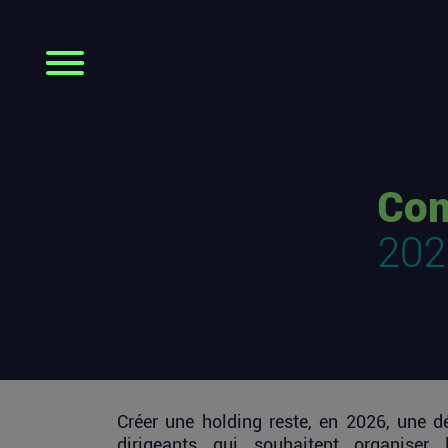
Com
202
Créer une holding reste, en 2026, une dé
dirigeants qui souhaitent organiser 