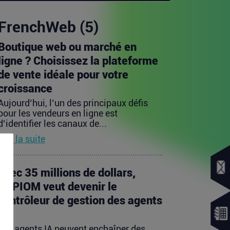
FrenchWeb (5)
Boutique web ou marché en
ligne ? Choisissez la plateforme
de vente idéale pour votre
croissance
Aujourd’hui, l’un des principaux défis
pour les vendeurs en ligne est
d’identifier les canaux de...
Lire la suite
Avec 35 millions de dollars,
SAPIOM veut devenir le
contrôleur de gestion des agents
IA
Les agents IA peuvent enchaîner des