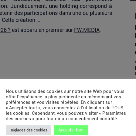
ion. Juridiquement, une holding correspond à
étenir des participations dans une ou plusieurs
 Cette création …
026 ?
est apparu en premier sur
FW.MEDIA
.
Nous utilisons des cookies sur notre site Web pour vous
offrir l’expérience la plus pertinente en mémorisant vos
préférences et vos visites répétées. En cliquant sur
« Accepter tout », vous consentez à l’utilisation de TOUS
les cookies. Cependant, vous pouvez visiter « Paramètres
des cookies » pour fournir un consentement contrôlé.
Accepter tout
Réglages des cookies