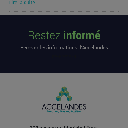
Lire la suite
Les startups françaises ont levé 113
millions d’euros cette semaine
Restez
informé
L’article Les startups françaises ont levé 113
millions d’euros cette semaine est apparu en
Recevez les informations d'Accelandes
premier sur...
Lire la suite
[sibwp_form id=1]
Après une pause de 3 mois, la
Française Fidji Simo quitte son poste
chez OpenAI pour se soigner
L’article Après une pause de 3 mois, la Française
Fidji Simo quitte son poste chez OpenAI pour se
soigner...
Lire la suite
293 avenue du Maréchal Foch,