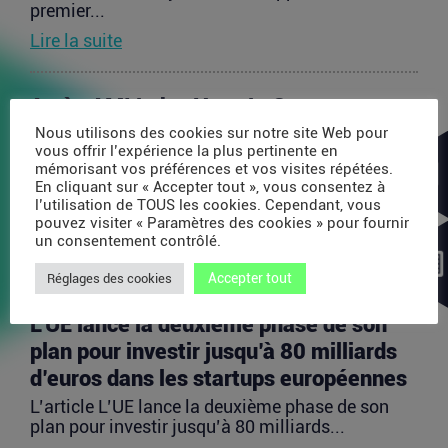
premier...
Lire la suite
Après AMI Labs, Yann LeCun veut
lancer un fonds de 200 millions d’euros
Nous utilisons des cookies sur notre site Web pour
vous offrir l’expérience la plus pertinente en
dédié à l’IA
mémorisant vos préférences et vos visites répétées.
En cliquant sur « Accepter tout », vous consentez à
L’article Après AMI Labs, Yann LeCun veut lancer
l’utilisation de TOUS les cookies. Cependant, vous
un fonds de 200 millions d’euros dédié à l’IA
pouvez visiter « Paramètres des cookies » pour fournir
est...
un consentement contrôlé.
Lire la suite
Accepter tout
Réglages des cookies
L’UE lance la deuxième phase de son
plan pour investir jusqu’à 80 milliards
d’euros dans les startups européennes
L’article L’UE lance la deuxième phase de son
plan pour investir jusqu’à 80 milliards...