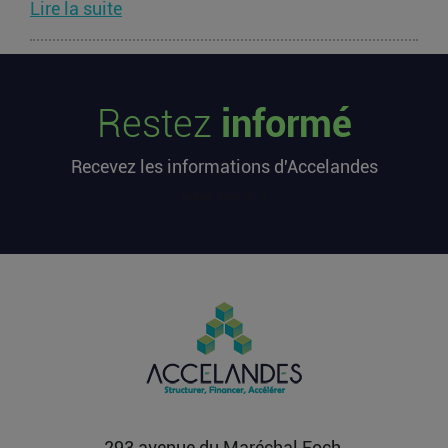
Lire la suite
Les startups françaises ont levé 113
millions d’euros cette semaine
Restez
informé
L’article Les startups françaises ont levé 113
millions d’euros cette semaine est apparu en
Recevez les informations d'Accelandes
premier sur...
Lire la suite
[sibwp_form id=1]
Après une pause de 3 mois, la
Française Fidji Simo quitte son poste
chez OpenAI pour se soigner
L’article Après une pause de 3 mois, la Française
Fidji Simo quitte son poste chez OpenAI pour se
soigner...
Lire la suite
293 avenue du Maréchal Foch,