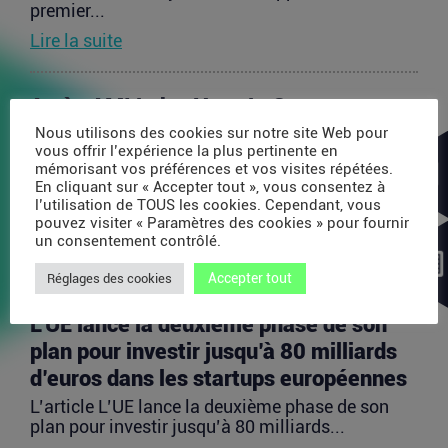
premier...
Lire la suite
Après AMI Labs, Yann LeCun veut
lancer un fonds de 200 millions d’euros
Nous utilisons des cookies sur notre site Web pour
vous offrir l’expérience la plus pertinente en
dédié à l’IA
mémorisant vos préférences et vos visites répétées.
En cliquant sur « Accepter tout », vous consentez à
L’article Après AMI Labs, Yann LeCun veut lancer
l’utilisation de TOUS les cookies. Cependant, vous
un fonds de 200 millions d’euros dédié à l’IA
pouvez visiter « Paramètres des cookies » pour fournir
est...
un consentement contrôlé.
Lire la suite
Accepter tout
Réglages des cookies
L’UE lance la deuxième phase de son
plan pour investir jusqu’à 80 milliards
d’euros dans les startups européennes
L’article L’UE lance la deuxième phase de son
plan pour investir jusqu’à 80 milliards...