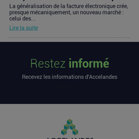
La généralisation de la facture électronique crée,
presque mécaniquement, un nouveau marché :
celui des...
Lire la suite
TravelTech : comment HandleVisa
digitalise l’accompagnement des
Restez
informé
voyageurs
Les formalités de voyage demeurent l’une des
Recevez les informations d'Accelandes
zones les moins fluides de l’expérience
touristique....
[sibwp_form id=1]
Lire la suite
Vente d’AIRTABLE : qui perd réellement
de l’argent dans une sortie à 2,25
milliards de dollars ?