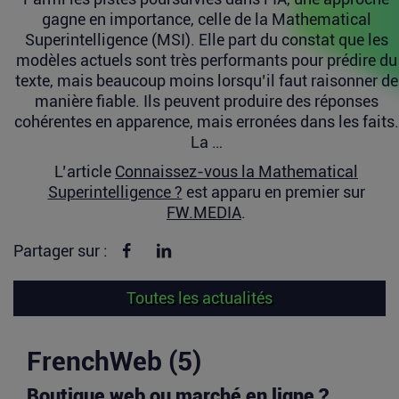
gagne en importance, celle de la Mathematical
Superintelligence (MSI). Elle part du constat que les
modèles actuels sont très performants pour prédire du
texte, mais beaucoup moins lorsqu’il faut raisonner de
manière fiable. Ils peuvent produire des réponses
cohérentes en apparence, mais erronées dans les faits.
La …
L’article
Connaissez-vous la Mathematical
Superintelligence ?
est apparu en premier sur
FW.MEDIA
.
Partager sur Facebook
Partager sur linkedin
Partager sur :
Toutes les actualités
FrenchWeb (5)
Boutique web ou marché en ligne ?