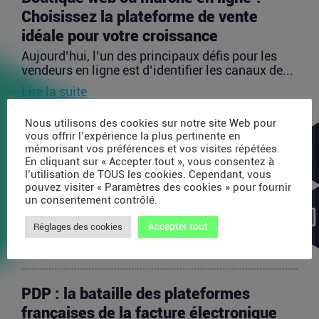
Choisissez la plateforme de vente
idéale pour votre croissance
Aujourd’hui, l’un des principaux défis pour les
vendeurs en ligne est d’identifier les canaux de...
Lire la suite
Nous utilisons des cookies sur notre site Web pour
Avec 35 millions de dollars, SAPIOM
vous offrir l’expérience la plus pertinente en
mémorisant vos préférences et vos visites répétées.
veut devenir le contrôleur de gestion
En cliquant sur « Accepter tout », vous consentez à
des agents IA
l’utilisation de TOUS les cookies. Cependant, vous
pouvez visiter « Paramètres des cookies » pour fournir
Les agents IA peuvent enchaîner des dizaines
un consentement contrôlé.
d’appels de modèles, utiliser des outils externes,
acheter...
Accepter tout
Réglages des cookies
Lire la suite
PDP : la bataille des plateformes
françaises de la facture électronique