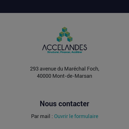
Lire la suite
OLIX, FRACTILE, ETCHED : les milliards
affluent vers les futurs moteurs de l’IA
Alors que l’entraînement des grands modèles a
longtemps concentré les investissements, les
modèles de...
Lire la suite
293 avenue du Maréchal Foch,
40000 Mont-de-Marsan
Nous contacter
Par mail :
Ouvrir le formulaire