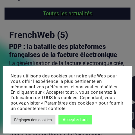
Toutes les actualités
FrenchWeb (5)
PDP : la bataille des plateformes
françaises de la facture électronique
La généralisation de la facture électronique crée,
presque mécaniquement, un nouveau marché :
celui des...
Nous utilisons des cookies sur notre site Web pour
vous offrir l’expérience la plus pertinente en
Lire la suite
mémorisant vos préférences et vos visites répétées.
En cliquant sur « Accepter tout », vous consentez à
l’utilisation de TOUS les cookies. Cependant, vous
TravelTech : comment HandleVisa
pouvez visiter « Paramètres des cookies » pour fournir
un consentement contrôlé.
digitalise l’accompagnement des
voyageurs
Accepter tout
Réglages des cookies
Les formalités de voyage demeurent l’une des
zones les moins fluides de l’expérience