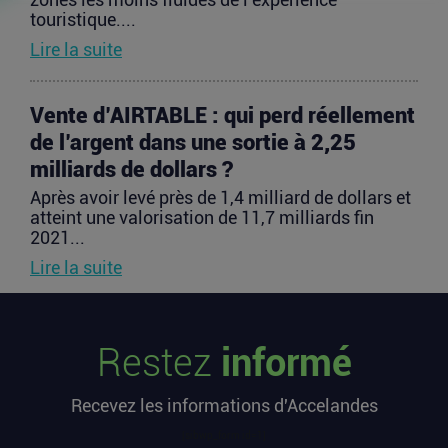
touristique....
Lire la suite
Vente d’AIRTABLE : qui perd réellement
de l’argent dans une sortie à 2,25
milliards de dollars ?
Après avoir levé près de 1,4 milliard de dollars et
atteint une valorisation de 11,7 milliards fin
2021...
Lire la suite
PIIEC IA : votre entreprise a-t-elle le
Restez
informé
profil et comment candidater ?
La France sélectionne jusqu’au 9 septembre
Recevez les informations d'Accelandes
2026 les futurs participants français du Projet
important...
[sibwp_form id=1]