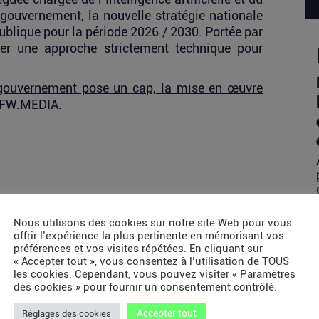
ouvernement, la nouvelle stratégie nationale
publique pour la période 2026 / 2030. Portée par
ser une approche strictement technique pour
 gouvernement pose un cap, la mise en œuvre
FW.MEDIA
.
Nous utilisons des cookies sur notre site Web pour vous
offrir l’expérience la plus pertinente en mémorisant vos
préférences et vos visites répétées. En cliquant sur
« Accepter tout », vous consentez à l’utilisation de TOUS
les cookies. Cependant, vous pouvez visiter « Paramètres
des cookies » pour fournir un consentement contrôlé.
Accepter tout
Réglages des cookies