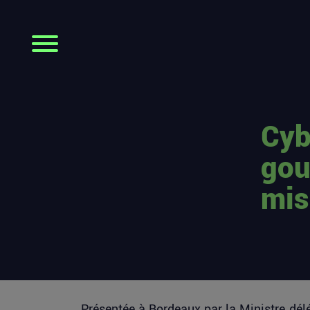
Cyb
gou
mis
Présentée à Bordeaux par la Ministre délég