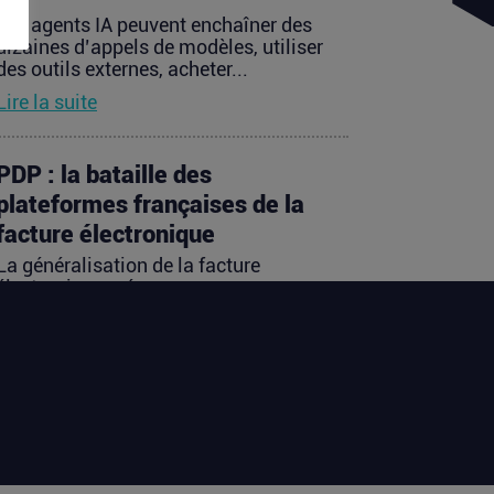
Les agents IA peuvent enchaîner des
dizaines d’appels de modèles, utiliser
des outils externes, acheter...
Lire la suite
PDP : la bataille des
plateformes françaises de la
facture électronique
La généralisation de la facture
électronique crée, presque
mécaniquement, un nouveau marché :
celui des...
Lire la suite
TravelTech : comment
HandleVisa digitalise