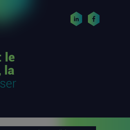
 le
 la
iser