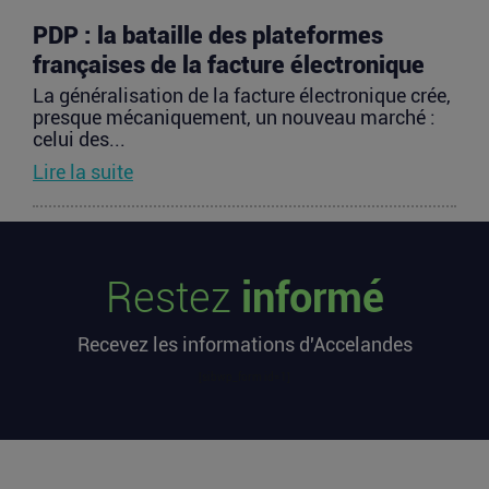
PDP : la bataille des plateformes
françaises de la facture électronique
La généralisation de la facture électronique crée,
presque mécaniquement, un nouveau marché :
celui des...
Lire la suite
TravelTech : comment HandleVisa
digitalise l’accompagnement des
Restez
informé
voyageurs
Les formalités de voyage demeurent l’une des
Recevez les informations d'Accelandes
zones les moins fluides de l’expérience
touristique....
[sibwp_form id=1]
Lire la suite
Vente d’AIRTABLE : qui perd réellement