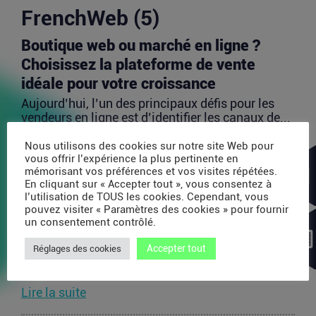
FrenchWeb (5)
Boutique web ou marché en ligne ?
Choisissez la plateforme de vente
idéale pour votre croissance
Aujourd’hui, l’un des principaux défis pour les
vendeurs en ligne est d’identifier les canaux de...
Lire la suite
Nous utilisons des cookies sur notre site Web pour
vous offrir l’expérience la plus pertinente en
mémorisant vos préférences et vos visites répétées.
Avec 35 millions de dollars, SAPIOM
En cliquant sur « Accepter tout », vous consentez à
l’utilisation de TOUS les cookies. Cependant, vous
veut devenir le contrôleur de gestion
pouvez visiter « Paramètres des cookies » pour fournir
des agents IA
un consentement contrôlé.
Les agents IA peuvent enchaîner des dizaines
Accepter tout
Réglages des cookies
d’appels de modèles, utiliser des outils externes,
acheter...
Lire la suite