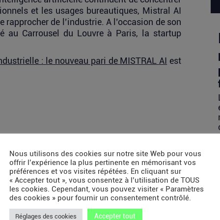
tionnels et les usages bureautiques, Mistral AI
 se rapprocher de l’industrie. A l’occasion de son
 au Carrousel du Louvre à Paris, la startup
 industrielle : le nouveau pari de MISTRAL AI
est
Nous utilisons des cookies sur notre site Web pour vous
offrir l’expérience la plus pertinente en mémorisant vos
préférences et vos visites répétées. En cliquant sur
« Accepter tout », vous consentez à l’utilisation de TOUS
les cookies. Cependant, vous pouvez visiter « Paramètres
des cookies » pour fournir un consentement contrôlé.
Accepter tout
Réglages des cookies