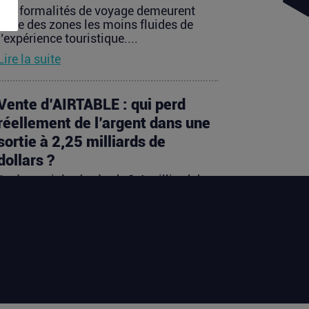
Les formalités de voyage demeurent
l’une des zones les moins fluides de
l’expérience touristique....
Lire la suite
Vente d’AIRTABLE : qui perd
réellement de l’argent dans une
sortie à 2,25 milliards de
dollars ?
Après avoir levé près de 1,4 milliard de
dollars et atteint une valorisation de
11,7 milliards fin 2021...
Lire la suite
PIIEC IA : votre entreprise a-t-
elle le profil et comment