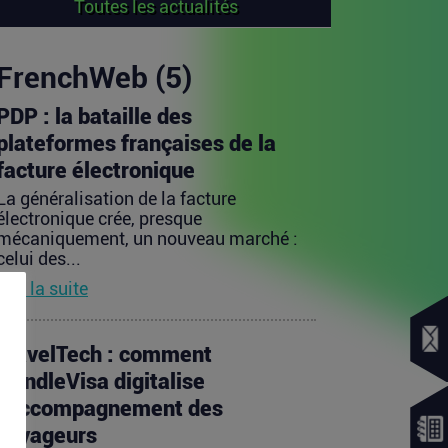
Toutes les actualités
FrenchWeb (5)
PDP : la bataille des
plateformes françaises de la
facture électronique
La généralisation de la facture
électronique crée, presque
mécaniquement, un nouveau marché :
celui des...
Lire la suite
TravelTech : comment
HandleVisa digitalise
l’accompagnement des
voyageurs