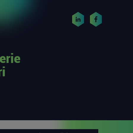
erie
ri