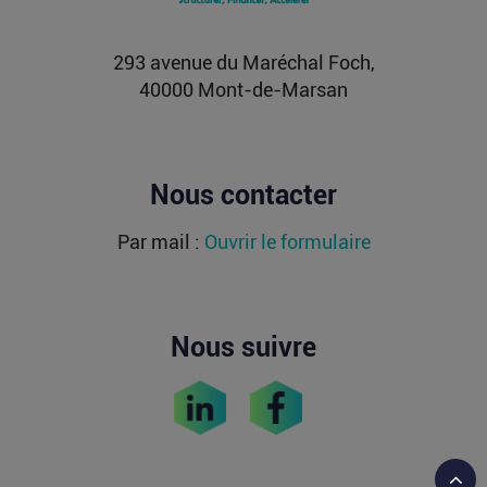
atteint une valorisation de 11,7 milliards fin
2021...
Lire la suite
293 avenue du Maréchal Foch,
40000 Mont-de-Marsan
Nous contacter
Par mail :
Ouvrir le formulaire
Nous suivre
Reto