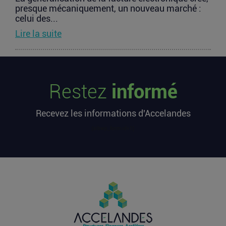
presque mécaniquement, un nouveau marché :
celui des...
Lire la suite
TravelTech : comment HandleVisa
digitalise l’accompagnement des
Restez
informé
voyageurs
Les formalités de voyage demeurent l’une des
Recevez les informations d'Accelandes
zones les moins fluides de l’expérience
touristique....
[sibwp_form id=1]
Lire la suite
Vente d’AIRTABLE : qui perd réellement
de l’argent dans une sortie à 2,25
milliards de dollars ?
Après avoir levé près de 1,4 milliard de dollars et