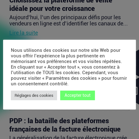
Choisissez la plateforme de vente
idéale pour votre croissance
Aujourd’hui, l’un des principaux défis pour les
vendeurs en ligne est d’identifier les canaux de...
Lire la suite
Avec 35 millions de dollars, SAPIOM
Nous utilisons des cookies sur notre site Web pour
vous offrir l’expérience la plus pertinente en
veut devenir le contrôleur de gestion
mémorisant vos préférences et vos visites répétées.
des agents IA
En cliquant sur « Accepter tout », vous consentez à
l’utilisation de TOUS les cookies. Cependant, vous
Les agents IA peuvent enchaîner des dizaines
pouvez visiter « Paramètres des cookies » pour fournir
d’appels de modèles, utiliser des outils externes,
un consentement contrôlé.
acheter...
Accepter tout
Réglages des cookies
Lire la suite
PDP : la bataille des plateformes
françaises de la facture électronique
La généralisation de la facture électronique crée,