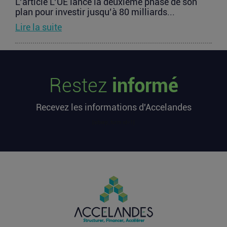
L’article L’UE lance la deuxième phase de son
plan pour investir jusqu’à 80 milliards...
Lire la suite
Les startups françaises ont levé 113
millions d’euros cette semaine
Restez
informé
L’article Les startups françaises ont levé 113
millions d’euros cette semaine est apparu en
Recevez les informations d'Accelandes
premier sur...
Lire la suite
[sibwp_form id=1]
Après une pause de 3 mois, la
Française Fidji Simo quitte son poste
chez OpenAI pour se soigner
L’article Après une pause de 3 mois, la Française
Fidji Simo quitte son poste chez OpenAI pour se
soigner...