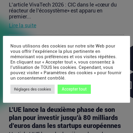
L’article VivaTech 2026 : CIC dans le «cœur du
réacteur de l’écosystème» est apparu en
premier...
Lire la suite
Après AMI Labs, Yann LeCun veut
Nous utilisons des cookies sur notre site Web pour
vous offrir l’expérience la plus pertinente en
lancer un fonds de 200 millions d’euros
mémorisant vos préférences et vos visites répétées.
dédié à l’IA
En cliquant sur « Accepter tout », vous consentez à
l’utilisation de TOUS les cookies. Cependant, vous
L’article Après AMI Labs, Yann LeCun veut lancer
pouvez visiter « Paramètres des cookies » pour fournir
un fonds de 200 millions d’euros dédié à l’IA
un consentement contrôlé.
est...
Accepter tout
Lire la suite
Réglages des cookies
L’UE lance la deuxième phase de son
plan pour investir jusqu’à 80 milliards
d’euros dans les startups européennes