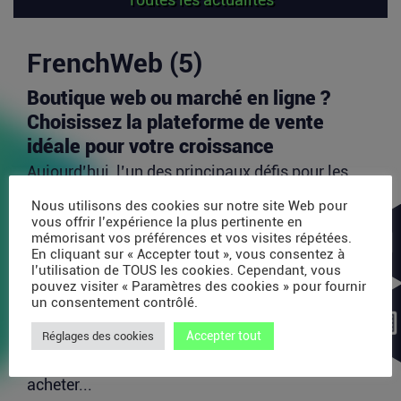
FrenchWeb (5)
Boutique web ou marché en ligne ?
Choisissez la plateforme de vente
idéale pour votre croissance
Aujourd’hui, l’un des principaux défis pour les
vendeurs en ligne est d’identifier les canaux de...
Nous utilisons des cookies sur notre site Web pour
Lire la suite
vous offrir l’expérience la plus pertinente en
mémorisant vos préférences et vos visites répétées.
En cliquant sur « Accepter tout », vous consentez à
l’utilisation de TOUS les cookies. Cependant, vous
Avec 35 millions de dollars, SAPIOM
pouvez visiter « Paramètres des cookies » pour fournir
veut devenir le contrôleur de gestion
un consentement contrôlé.
des agents IA
Accepter tout
Réglages des cookies
Les agents IA peuvent enchaîner des dizaines
d’appels de modèles, utiliser des outils externes,
acheter...