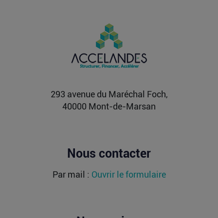
Vente d’AIRTABLE : qui perd réellement
de l’argent dans une sortie à 2,25
milliards de dollars ?
Après avoir levé près de 1,4 milliard de dollars et
atteint une valorisation de 11,7 milliards fin
2021...
Lire la suite
293 avenue du Maréchal Foch,
40000 Mont-de-Marsan
Nous contacter
Par mail :
Ouvrir le formulaire