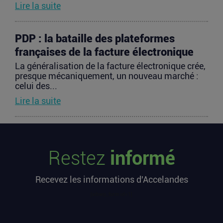
Lire la suite
PDP : la bataille des plateformes
françaises de la facture électronique
La généralisation de la facture électronique crée,
presque mécaniquement, un nouveau marché :
celui des...
Lire la suite
TravelTech : comment HandleVisa
digitalise l’accompagnement des
Restez
informé
voyageurs
Les formalités de voyage demeurent l’une des
Recevez les informations d'Accelandes
zones les moins fluides de l’expérience
touristique....
[sibwp_form id=1]
Lire la suite