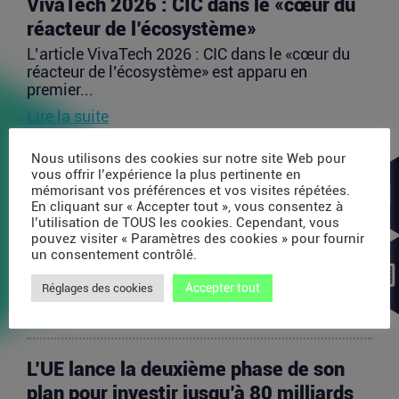
VivaTech 2026 : CIC dans le «cœur du
réacteur de l’écosystème»
L’article VivaTech 2026 : CIC dans le «cœur du
réacteur de l’écosystème» est apparu en
premier...
Lire la suite
Nous utilisons des cookies sur notre site Web pour
Après AMI Labs, Yann LeCun veut
vous offrir l’expérience la plus pertinente en
mémorisant vos préférences et vos visites répétées.
lancer un fonds de 200 millions d’euros
En cliquant sur « Accepter tout », vous consentez à
dédié à l’IA
l’utilisation de TOUS les cookies. Cependant, vous
pouvez visiter « Paramètres des cookies » pour fournir
L’article Après AMI Labs, Yann LeCun veut lancer
un consentement contrôlé.
un fonds de 200 millions d’euros dédié à l’IA
est...
Accepter tout
Réglages des cookies
Lire la suite
L’UE lance la deuxième phase de son
plan pour investir jusqu’à 80 milliards