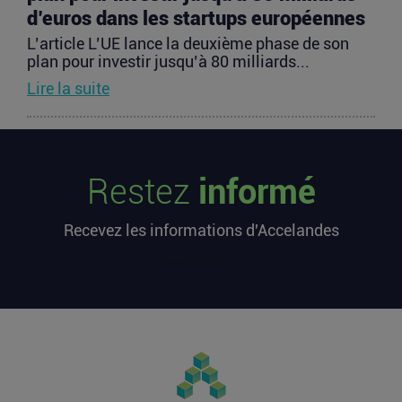
d’euros dans les startups européennes
L’article L’UE lance la deuxième phase de son
plan pour investir jusqu’à 80 milliards...
Lire la suite
Les startups françaises ont levé 113
millions d’euros cette semaine
Restez
informé
L’article Les startups françaises ont levé 113
millions d’euros cette semaine est apparu en
Recevez les informations d'Accelandes
premier sur...
Lire la suite
[sibwp_form id=1]
Après une pause de 3 mois, la
Française Fidji Simo quitte son poste
chez OpenAI pour se soigner
L’article Après une pause de 3 mois, la Française