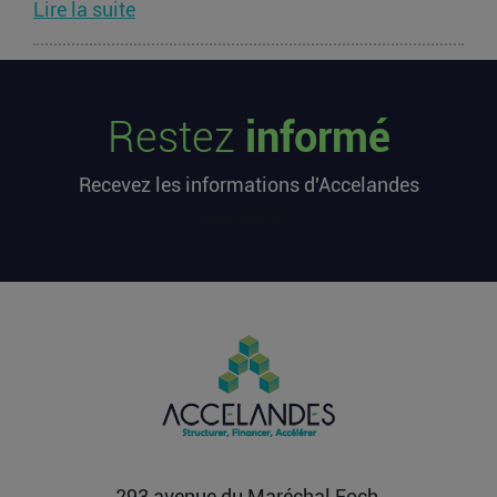
Lire la suite
Les startups françaises ont levé 113
millions d’euros cette semaine
Restez
informé
L’article Les startups françaises ont levé 113
millions d’euros cette semaine est apparu en
Recevez les informations d'Accelandes
premier sur...
Lire la suite
[sibwp_form id=1]
Après une pause de 3 mois, la
Française Fidji Simo quitte son poste
chez OpenAI pour se soigner
L’article Après une pause de 3 mois, la Française
Fidji Simo quitte son poste chez OpenAI pour se
soigner...
Lire la suite
293 avenue du Maréchal Foch,