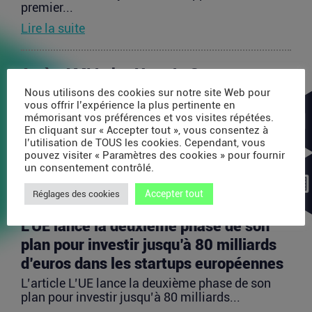
premier...
Lire la suite
Après AMI Labs, Yann LeCun veut
lancer un fonds de 200 millions d’euros
Nous utilisons des cookies sur notre site Web pour
vous offrir l’expérience la plus pertinente en
dédié à l’IA
mémorisant vos préférences et vos visites répétées.
En cliquant sur « Accepter tout », vous consentez à
L’article Après AMI Labs, Yann LeCun veut lancer
l’utilisation de TOUS les cookies. Cependant, vous
un fonds de 200 millions d’euros dédié à l’IA
pouvez visiter « Paramètres des cookies » pour fournir
est...
un consentement contrôlé.
Lire la suite
Accepter tout
Réglages des cookies
L’UE lance la deuxième phase de son
plan pour investir jusqu’à 80 milliards
d’euros dans les startups européennes
L’article L’UE lance la deuxième phase de son
plan pour investir jusqu’à 80 milliards...