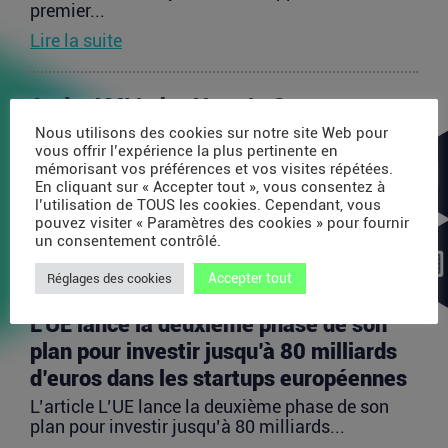
premier...
Lire la suite
Après AMI Labs, Yann LeCun veut
lancer un fonds de 200 millions d’euros
Nous utilisons des cookies sur notre site Web pour
vous offrir l’expérience la plus pertinente en
dédié à l’IA
mémorisant vos préférences et vos visites répétées.
En cliquant sur « Accepter tout », vous consentez à
L’article Après AMI Labs, Yann LeCun veut lancer
l’utilisation de TOUS les cookies. Cependant, vous
un fonds de 200 millions d’euros dédié à l’IA
pouvez visiter « Paramètres des cookies » pour fournir
est...
un consentement contrôlé.
Lire la suite
Accepter tout
Réglages des cookies
L’UE lance la deuxième phase de son
plan pour investir jusqu’à 80 milliards
d’euros dans les startups européennes
L’article L’UE lance la deuxième phase de son
plan pour investir jusqu’à 80 milliards...