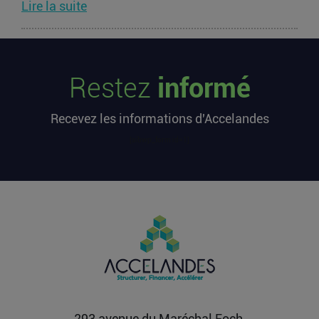
Lire la suite
Les startups françaises ont levé 113
millions d’euros cette semaine
Restez
informé
L’article Les startups françaises ont levé 113
millions d’euros cette semaine est apparu en
Recevez les informations d'Accelandes
premier sur...
Lire la suite
[sibwp_form id=1]
Après une pause de 3 mois, la
Française Fidji Simo quitte son poste
chez OpenAI pour se soigner
L’article Après une pause de 3 mois, la Française
Fidji Simo quitte son poste chez OpenAI pour se
soigner...
Lire la suite
293 avenue du Maréchal Foch,