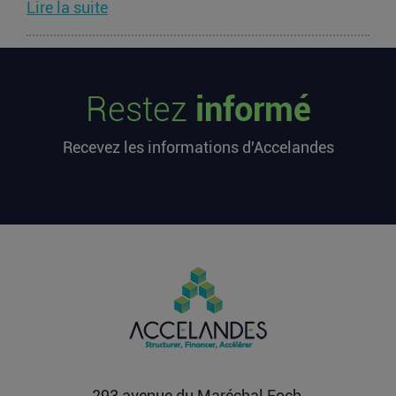
Lire la suite
Les startups françaises ont levé 113
millions d’euros cette semaine
Restez
informé
L’article Les startups françaises ont levé 113
millions d’euros cette semaine est apparu en
Recevez les informations d'Accelandes
premier sur...
Lire la suite
[sibwp_form id=1]
Après une pause de 3 mois, la
Française Fidji Simo quitte son poste
chez OpenAI pour se soigner
L’article Après une pause de 3 mois, la Française
Fidji Simo quitte son poste chez OpenAI pour se
soigner...
Lire la suite
293 avenue du Maréchal Foch,