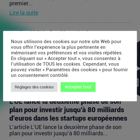
premier...
Lire la suite
Après AMI Labs, Yann LeCun veut
lancer un fonds de 200 millions d’euros
Nous utilisons des cookies sur notre site Web pour
vous offrir l’expérience la plus pertinente en
dédié à l’IA
mémorisant vos préférences et vos visites répétées.
En cliquant sur « Accepter tout », vous consentez à
L’article Après AMI Labs, Yann LeCun veut lancer
l’utilisation de TOUS les cookies. Cependant, vous
un fonds de 200 millions d’euros dédié à l’IA
pouvez visiter « Paramètres des cookies » pour fournir
est...
un consentement contrôlé.
Lire la suite
Accepter tout
Réglages des cookies
L’UE lance la deuxième phase de son
plan pour investir jusqu’à 80 milliards
d’euros dans les startups européennes
L’article L’UE lance la deuxième phase de son
plan pour investir jusqu’à 80 milliards...