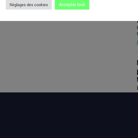
Accepter tout
Réglages des cookies
[sibwp_form id=1]