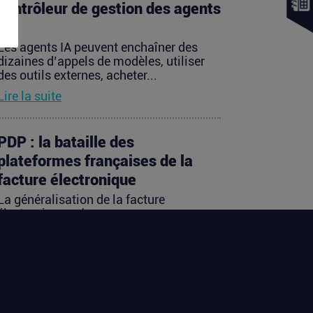
contrôleur de gestion des agents
IA
Les agents IA peuvent enchaîner des
dizaines d’appels de modèles, utiliser
des outils externes, acheter...
Lire la suite
PDP : la bataille des
plateformes françaises de la
facture électronique
La généralisation de la facture
électronique crée, presque
mécaniquement, un nouveau marché :
celui des...
Lire la suite
TravelTech : comment