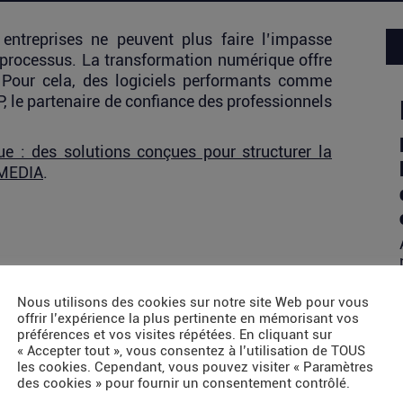
s entreprises ne peuvent plus faire l’impasse
 processus. La transformation numérique offre
 Pour cela, des logiciels performants comme
, le partenaire de confiance des professionnels
e : des solutions conçues pour structurer la
MEDIA
.
Nous utilisons des cookies sur notre site Web pour vous
offrir l’expérience la plus pertinente en mémorisant vos
préférences et vos visites répétées. En cliquant sur
« Accepter tout », vous consentez à l’utilisation de TOUS
les cookies. Cependant, vous pouvez visiter « Paramètres
des cookies » pour fournir un consentement contrôlé.