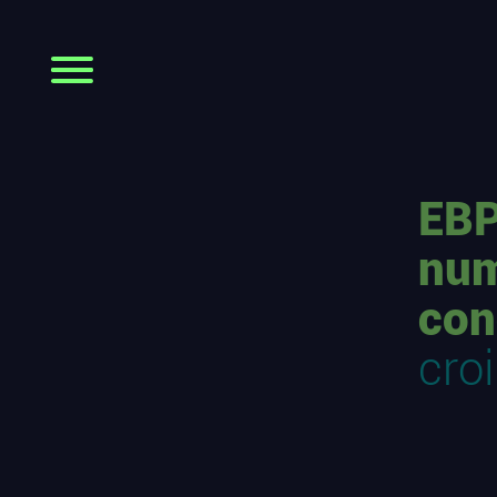
EBP
num
con
cro