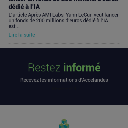
dédié à l’IA
L’article Après AMI Labs, Yann LeCun veut lancer
un fonds de 200 millions d’euros dédié à l’IA
est...
Lire la suite
Les startups françaises ont levé 113
millions d’euros cette semaine
Restez
informé
L’article Les startups françaises ont levé 113
millions d’euros cette semaine est apparu en
Recevez les informations d'Accelandes
premier sur...
Lire la suite
[sibwp_form id=1]
Après une pause de 3 mois, la
Française Fidji Simo quitte son poste
chez OpenAI pour se soigner