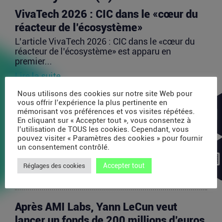
VivaTech 2026 : CIC dans le «cœur du
réacteur de l’écosystème»
L’article VivaTech 2026 : CIC dans le «cœur du
réacteur de l’écosystème» est apparu en
premier...
Lire la suite
Nous utilisons des cookies sur notre site Web pour
vous offrir l’expérience la plus pertinente en
L’UE lance la deuxième phase de son
mémorisant vos préférences et vos visites répétées.
plan pour investir jusqu’à 80 milliards
En cliquant sur « Accepter tout », vous consentez à
l’utilisation de TOUS les cookies. Cependant, vous
d’euros dans les startups européennes
pouvez visiter « Paramètres des cookies » pour fournir
un consentement contrôlé.
L’article L’UE lance la deuxième phase de son
plan pour investir jusqu’à 80 milliards...
Accepter tout
Réglages des cookies
Lire la suite
Après AMI Labs, Yann LeCun veut
lancer un fonds de 200 millions d’euros