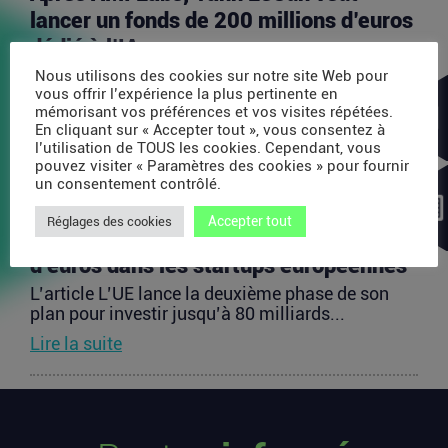
lancer un fonds de 200 millions d’euros
dédié à l’IA
L’article Après AMI Labs, Yann LeCun veut lancer
Nous utilisons des cookies sur notre site Web pour
un fonds de 200 millions d’euros dédié à l’IA
vous offrir l’expérience la plus pertinente en
mémorisant vos préférences et vos visites répétées.
est...
En cliquant sur « Accepter tout », vous consentez à
Lire la suite
l’utilisation de TOUS les cookies. Cependant, vous
pouvez visiter « Paramètres des cookies » pour fournir
un consentement contrôlé.
L’UE lance la deuxième phase de son
Accepter tout
Réglages des cookies
plan pour investir jusqu’à 80 milliards
d’euros dans les startups européennes
L’article L’UE lance la deuxième phase de son
plan pour investir jusqu’à 80 milliards...
Lire la suite
Les startups françaises ont levé 113
millions d’euros cette semaine