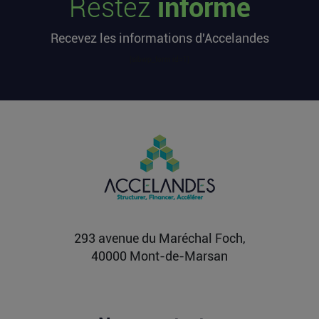
Restez
informé
L’article Les startups françaises ont levé 113
millions d’euros cette semaine est apparu en
Recevez les informations d'Accelandes
premier sur...
Lire la suite
[sibwp_form id=1]
Après une pause de 3 mois, la
Française Fidji Simo quitte son poste
chez OpenAI pour se soigner
L’article Après une pause de 3 mois, la Française
Fidji Simo quitte son poste chez OpenAI pour se
soigner...
Lire la suite
293 avenue du Maréchal Foch,
40000 Mont-de-Marsan