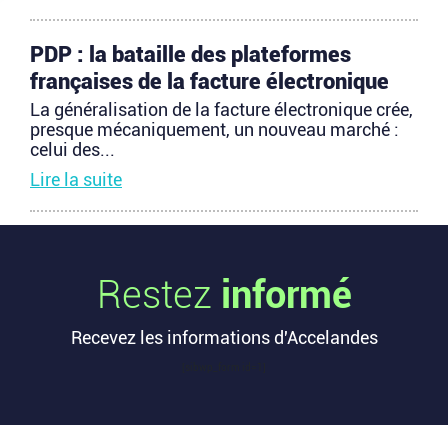
PDP : la bataille des plateformes
françaises de la facture électronique
La généralisation de la facture électronique crée,
presque mécaniquement, un nouveau marché :
celui des...
Lire la suite
TravelTech : comment HandleVisa
digitalise l’accompagnement des
Restez
informé
voyageurs
Les formalités de voyage demeurent l’une des
Recevez les informations d'Accelandes
zones les moins fluides de l’expérience
touristique....
[sibwp_form id=1]
Lire la suite