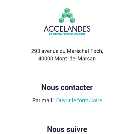
Vente d’AIRTABLE : qui perd réellement
de l’argent dans une sortie à 2,25
milliards de dollars ?
Après avoir levé près de 1,4 milliard de dollars et
atteint une valorisation de 11,7 milliards fin
2021...
Lire la suite
293 avenue du Maréchal Foch,
40000 Mont-de-Marsan
Nous contacter
Par mail :
Ouvrir le formulaire
Nous suivre