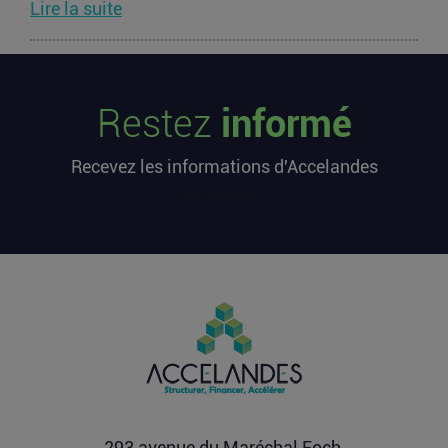
Lire la suite
Les startups françaises ont levé 113
millions d’euros cette semaine
Restez
informé
L’article Les startups françaises ont levé 113
millions d’euros cette semaine est apparu en
Recevez les informations d'Accelandes
premier sur...
Lire la suite
[sibwp_form id=1]
Après une pause de 3 mois, la
Française Fidji Simo quitte son poste
chez OpenAI pour se soigner
L’article Après une pause de 3 mois, la Française
Fidji Simo quitte son poste chez OpenAI pour se
soigner...
Lire la suite
293 avenue du Maréchal Foch,