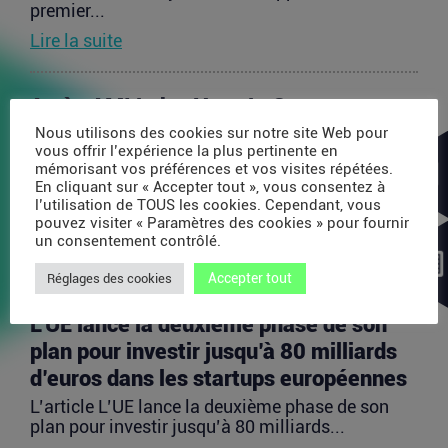
premier...
Lire la suite
Après AMI Labs, Yann LeCun veut
lancer un fonds de 200 millions d’euros
Nous utilisons des cookies sur notre site Web pour
vous offrir l’expérience la plus pertinente en
dédié à l’IA
mémorisant vos préférences et vos visites répétées.
En cliquant sur « Accepter tout », vous consentez à
L’article Après AMI Labs, Yann LeCun veut lancer
l’utilisation de TOUS les cookies. Cependant, vous
un fonds de 200 millions d’euros dédié à l’IA
pouvez visiter « Paramètres des cookies » pour fournir
est...
un consentement contrôlé.
Lire la suite
Accepter tout
Réglages des cookies
L’UE lance la deuxième phase de son
plan pour investir jusqu’à 80 milliards
d’euros dans les startups européennes
L’article L’UE lance la deuxième phase de son
plan pour investir jusqu’à 80 milliards...