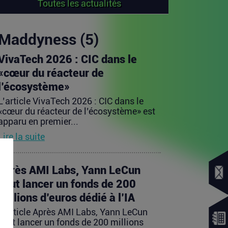
Toutes les actualités
Maddyness (5)
VivaTech 2026 : CIC dans le
«cœur du réacteur de
l’écosystème»
L’article VivaTech 2026 : CIC dans le
«cœur du réacteur de l’écosystème» est
apparu en premier...
Lire la suite
Après AMI Labs, Yann LeCun
veut lancer un fonds de 200
millions d’euros dédié à l’IA
L’article Après AMI Labs, Yann LeCun
veut lancer un fonds de 200 millions