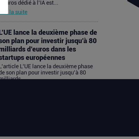
d’euros dédié à l’IA est...
Lire la suite
L’UE lance la deuxième phase de
son plan pour investir jusqu’à 80
milliards d’euros dans les
startups européennes
L’article L’UE lance la deuxième phase
de son plan pour investir jusqu’à 80
milliards...
Lire la suite
Les startups françaises ont levé
113 millions d’euros cette
semaine
L’article Les startups françaises ont levé