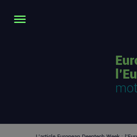
Eur
l’E
mo
L’article
European Deeptech Week : l’Euro