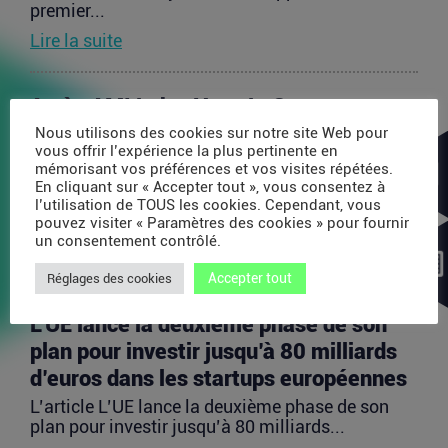
premier...
Lire la suite
Après AMI Labs, Yann LeCun veut
lancer un fonds de 200 millions d’euros
Nous utilisons des cookies sur notre site Web pour
vous offrir l’expérience la plus pertinente en
dédié à l’IA
mémorisant vos préférences et vos visites répétées.
En cliquant sur « Accepter tout », vous consentez à
L’article Après AMI Labs, Yann LeCun veut lancer
l’utilisation de TOUS les cookies. Cependant, vous
un fonds de 200 millions d’euros dédié à l’IA
pouvez visiter « Paramètres des cookies » pour fournir
est...
un consentement contrôlé.
Lire la suite
Accepter tout
Réglages des cookies
L’UE lance la deuxième phase de son
plan pour investir jusqu’à 80 milliards
d’euros dans les startups européennes
L’article L’UE lance la deuxième phase de son
plan pour investir jusqu’à 80 milliards...