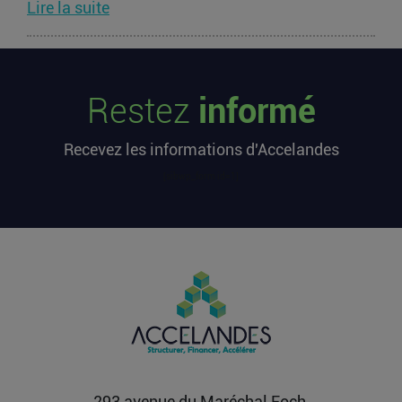
Lire la suite
Les startups françaises ont levé 113
millions d’euros cette semaine
Restez
informé
L’article Les startups françaises ont levé 113
millions d’euros cette semaine est apparu en
Recevez les informations d'Accelandes
premier sur...
Lire la suite
[sibwp_form id=1]
Après une pause de 3 mois, la
Française Fidji Simo quitte son poste
chez OpenAI pour se soigner
L’article Après une pause de 3 mois, la Française
Fidji Simo quitte son poste chez OpenAI pour se
soigner...
Lire la suite
293 avenue du Maréchal Foch,