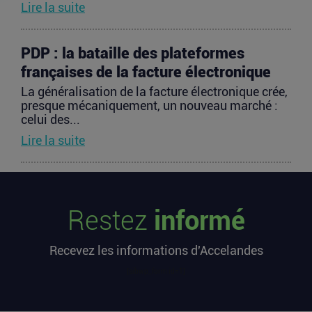
Lire la suite
PDP : la bataille des plateformes
françaises de la facture électronique
La généralisation de la facture électronique crée,
presque mécaniquement, un nouveau marché :
celui des...
Lire la suite
TravelTech : comment HandleVisa
digitalise l’accompagnement des
Restez
informé
voyageurs
Les formalités de voyage demeurent l’une des
Recevez les informations d'Accelandes
zones les moins fluides de l’expérience
touristique....
[sibwp_form id=1]
Lire la suite