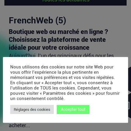
FrenchWeb (5)
Boutique web ou marché en ligne ?
Choisissez la plateforme de vente
idéale pour votre croissance
Aujourd’hui, l’un des principaux défis pour les
vendeurs en ligne est d’identifier les canaux de...
Nous utilisons des cookies sur notre site Web pour
Lire la suite
vous offrir l’expérience la plus pertinente en
mémorisant vos préférences et vos visites répétées.
En cliquant sur « Accepter tout », vous consentez à
l’utilisation de TOUS les cookies. Cependant, vous
Avec 35 millions de dollars, SAPIOM
pouvez visiter « Paramètres des cookies » pour fournir
veut devenir le contrôleur de gestion
un consentement contrôlé.
des agents IA
Accepter tout
Réglages des cookies
Les agents IA peuvent enchaîner des dizaines
d’appels de modèles, utiliser des outils externes,
acheter...