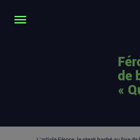
Fér
de 
« Q
L’article
Féroce, le steak haché au foie de 