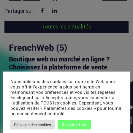
Partager sur Facebook
Partager sur linkedin
Partager sur :
Toutes les actualités
FrenchWeb (5)
Boutique web ou marché en ligne ?
Choisissez la plateforme de vente
idéale pour votre croissance
Nous utilisons des cookies sur notre site Web pour
Aujourd’hui, l’un des principaux défis pour les
vous offrir l’expérience la plus pertinente en
vendeurs en ligne est d’identifier les canaux de...
mémorisant vos préférences et vos visites répétées.
En cliquant sur « Accepter tout », vous consentez à
Lire la suite
l’utilisation de TOUS les cookies. Cependant, vous
pouvez visiter « Paramètres des cookies » pour fournir
un consentement contrôlé.
Avec 35 millions de dollars, SAPIOM
Accepter tout
veut devenir le contrôleur de gestion
Réglages des cookies