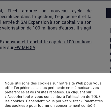
ent, Fleet amorce un nouveau cycle de
écialisée dans la gestion, l’équipement et la
’entrée d’ISAI Expansion à son capital, via son
 valorisation de 100 millions d’euros . Il s’agit
Expansion et franchit le cap des 100 millions
ier sur
FW.MEDIA
.
Nous utilisons des cookies sur notre site Web pour vous
offrir l’expérience la plus pertinente en mémorisant vos
préférences et vos visites répétées. En cliquant sur
« Accepter tout », vous consentez à l’utilisation de TOUS
les cookies. Cependant, vous pouvez visiter « Paramètres
des cookies » pour fournir un consentement contrôlé.