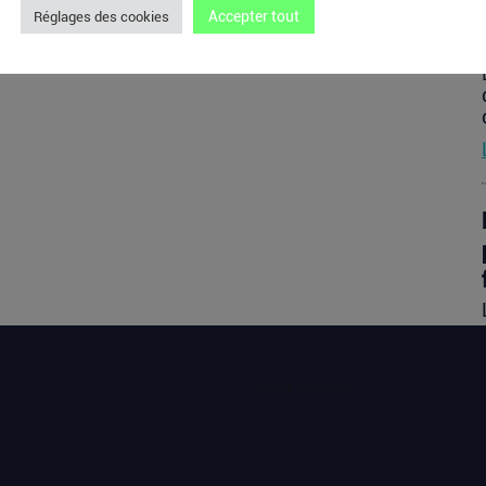
Accepter tout
Réglages des cookies
[sibwp_form id=1]