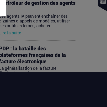
contrôleur de gestion des agents
IA
Les agents IA peuvent enchaîner des
dizaines d’appels de modèles, utiliser
des outils externes, acheter...
Lire la suite
PDP : la bataille des
plateformes françaises de la
facture électronique
La généralisation de la facture
électronique crée, presque
mécaniquement, un nouveau marché :
celui des...
Lire la suite
TravelTech : comment