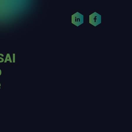
SAI
p
e