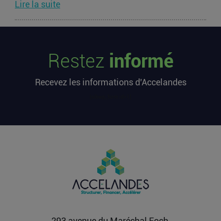
Lire la suite
Les startups françaises ont levé 113
millions d’euros cette semaine
Restez
informé
L’article Les startups françaises ont levé 113
millions d’euros cette semaine est apparu en
Recevez les informations d'Accelandes
premier sur...
Lire la suite
[sibwp_form id=1]
Après une pause de 3 mois, la
Française Fidji Simo quitte son poste
chez OpenAI pour se soigner
L’article Après une pause de 3 mois, la Française
Fidji Simo quitte son poste chez OpenAI pour se
soigner...
Lire la suite
293 avenue du Maréchal Foch,