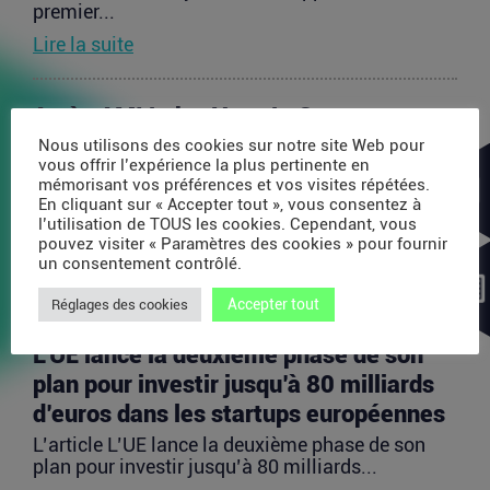
premier...
Lire la suite
Après AMI Labs, Yann LeCun veut
lancer un fonds de 200 millions d’euros
Nous utilisons des cookies sur notre site Web pour
vous offrir l’expérience la plus pertinente en
dédié à l’IA
mémorisant vos préférences et vos visites répétées.
En cliquant sur « Accepter tout », vous consentez à
L’article Après AMI Labs, Yann LeCun veut lancer
l’utilisation de TOUS les cookies. Cependant, vous
un fonds de 200 millions d’euros dédié à l’IA
pouvez visiter « Paramètres des cookies » pour fournir
est...
un consentement contrôlé.
Lire la suite
Accepter tout
Réglages des cookies
L’UE lance la deuxième phase de son
plan pour investir jusqu’à 80 milliards
d’euros dans les startups européennes
L’article L’UE lance la deuxième phase de son
plan pour investir jusqu’à 80 milliards...