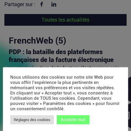
Partager sur Facebook
Partager sur linkedin
Partager sur :
Toutes les actualités
FrenchWeb (5)
PDP : la bataille des plateformes
françaises de la facture électronique
La généralisation de la facture électronique crée,
presque mécaniquement, un nouveau marché :
Nous utilisons des cookies sur notre site Web pour
celui des...
vous offrir l’expérience la plus pertinente en
mémorisant vos préférences et vos visites répétées.
Lire la suite
En cliquant sur « Accepter tout », vous consentez à
l’utilisation de TOUS les cookies. Cependant, vous
pouvez visiter « Paramètres des cookies » pour fournir
TravelTech : comment HandleVisa
un consentement contrôlé.
digitalise l’accompagnement des
Accepter tout
Réglages des cookies
voyageurs