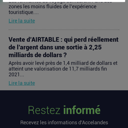
Les formalités de voyage demeurent l’une des
zones les moins fluides de l’expérience
touristique....
Lire la suite
Vente d’AIRTABLE : qui perd réellement
de l’argent dans une sortie à 2,25
milliards de dollars ?
Après avoir levé près de 1,4 milliard de dollars et
atteint une valorisation de 11,7 milliards fin
2021...
Lire la suite
PIIEC IA : votre entreprise a-t-elle le
Restez
informé
profil et comment candidater ?
La France sélectionne jusqu’au 9 septembre
Recevez les informations d'Accelandes
2026 les futurs participants français du Projet