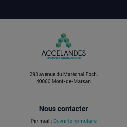
important...
[sibwp_form id=1]
Lire la suite
OLIX, FRACTILE, ETCHED : les milliards
affluent vers les futurs moteurs de l’IA
Alors que l’entraînement des grands modèles a
longtemps concentré les investissements, les
modèles de...
Lire la suite
293 avenue du Maréchal Foch,
40000 Mont-de-Marsan
Nous contacter
Par mail :
Ouvrir le formulaire