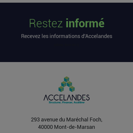
Les startups françaises ont levé 113
millions d’euros cette semaine
Restez
informé
L’article Les startups françaises ont levé 113
millions d’euros cette semaine est apparu en
Recevez les informations d'Accelandes
premier sur...
Lire la suite
[sibwp_form id=1]
Après une pause de 3 mois, la
Française Fidji Simo quitte son poste
chez OpenAI pour se soigner
L’article Après une pause de 3 mois, la Française
Fidji Simo quitte son poste chez OpenAI pour se
soigner...
Lire la suite
293 avenue du Maréchal Foch,
40000 Mont-de-Marsan