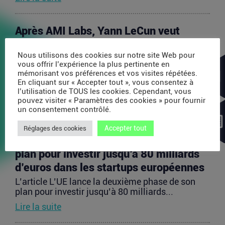
Après AMI Labs, Yann LeCun veut
lancer un fonds de 200 millions d’euros
Nous utilisons des cookies sur notre site Web pour
dédié à l’IA
vous offrir l’expérience la plus pertinente en
L’article Après AMI Labs, Yann LeCun veut lancer
mémorisant vos préférences et vos visites répétées.
un fonds de 200 millions d’euros dédié à l’IA
En cliquant sur « Accepter tout », vous consentez à
est...
l’utilisation de TOUS les cookies. Cependant, vous
pouvez visiter « Paramètres des cookies » pour fournir
Lire la suite
un consentement contrôlé.
Accepter tout
Réglages des cookies
L’UE lance la deuxième phase de son
plan pour investir jusqu’à 80 milliards
d’euros dans les startups européennes
L’article L’UE lance la deuxième phase de son
plan pour investir jusqu’à 80 milliards...
Lire la suite