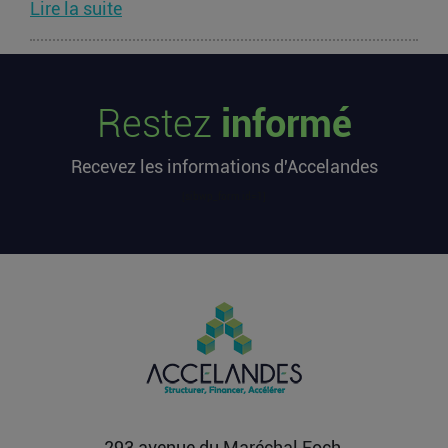
Lire la suite
Les startups françaises ont levé 113
millions d’euros cette semaine
Restez
informé
L’article Les startups françaises ont levé 113
millions d’euros cette semaine est apparu en
Recevez les informations d'Accelandes
premier sur...
Lire la suite
[sibwp_form id=1]
Après une pause de 3 mois, la
Française Fidji Simo quitte son poste
chez OpenAI pour se soigner
L’article Après une pause de 3 mois, la Française
Fidji Simo quitte son poste chez OpenAI pour se
soigner...
Lire la suite
293 avenue du Maréchal Foch,