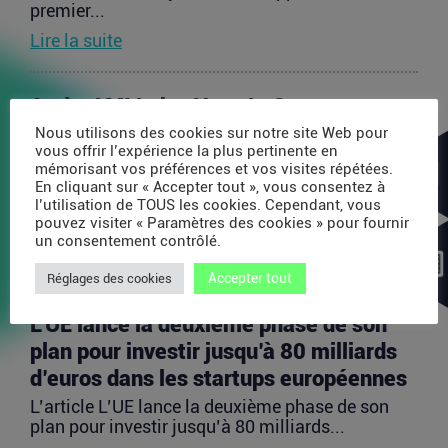
premier...
Lire la suite
Après AMI Labs, Yann LeCun veut
lancer un fonds de 200 millions d’euros
Nous utilisons des cookies sur notre site Web pour
vous offrir l’expérience la plus pertinente en
dédié à l’IA
mémorisant vos préférences et vos visites répétées.
En cliquant sur « Accepter tout », vous consentez à
L’article Après AMI Labs, Yann LeCun veut lancer
l’utilisation de TOUS les cookies. Cependant, vous
un fonds de 200 millions d’euros dédié à l’IA
pouvez visiter « Paramètres des cookies » pour fournir
est...
un consentement contrôlé.
Lire la suite
Accepter tout
Réglages des cookies
L’UE lance la deuxième phase de son
plan pour investir jusqu’à 80 milliards
d’euros dans les startups européennes
L’article L’UE lance la deuxième phase de son
plan pour investir jusqu’à 80 milliards...