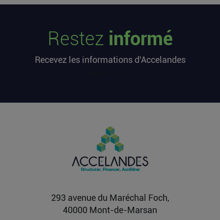
Les startups françaises ont levé 113
millions d’euros cette semaine
Restez
informé
L’article Les startups françaises ont levé 113
millions d’euros cette semaine est apparu en
Recevez les informations d'Accelandes
premier sur...
Lire la suite
[sibwp_form id=1]
Après une pause de 3 mois, la
Française Fidji Simo quitte son poste
chez OpenAI pour se soigner
L’article Après une pause de 3 mois, la Française
Fidji Simo quitte son poste chez OpenAI pour se
soigner...
Lire la suite
293 avenue du Maréchal Foch,
40000 Mont-de-Marsan