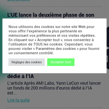
L’UE lance la deuxième phase de son
plan pour investir jusqu’à 80 milliards
Nous utilisons des cookies sur notre site Web pour
d’euros dans les startups européennes
vous offrir l’expérience la plus pertinente en
L’article L’UE lance la deuxième phase de son
mémorisant vos préférences et vos visites répétées.
plan pour investir jusqu’à 80 milliards...
En cliquant sur « Accepter tout », vous consentez à
l’utilisation de TOUS les cookies. Cependant, vous
Lire la suite
pouvez visiter « Paramètres des cookies » pour fournir
un consentement contrôlé.
Après AMI Labs, Yann LeCun veut
Accepter tout
Réglages des cookies
lancer un fonds de 200 millions d’euros
dédié à l’IA
L’article Après AMI Labs, Yann LeCun veut lancer
un fonds de 200 millions d’euros dédié à l’IA
est...
Lire la suite